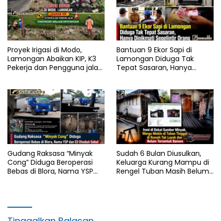
Proyek Irigasi di Modo,
Bantuan 9 Ekor Sapi di
Lamongan Abaikan KIP, K3
Lamongan Diduga Tak
Pekerja dan Pengguna jalan,
Tepat Sasaran, Hanya
Transparansi Anggaran
Dinikmati Segelintir Orang
Dipertanyakan
Gudang Raksasa “Minyak
Sudah 6 Bulan Diusulkan,
Cong” Diduga Beroperasi
Keluarga Kurang Mampu di
Bebas di Blora, Nama YSP
Rengel Tuban Masih Belum
dan ED Disebut-Sebut
Terima Bantuan Sosial
Tinggalkan Balasan