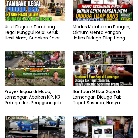
Usut Dugaan Tambang
Modus Ketahanan Pangan,
Ilegal Punggul Rejo: Keruk
Oknum Genta Pangan
Hasil Alam, Gunakan Solar
Jatim Diduga Tilap Uang
Subsidi
Puluhan Pokter di
Lamongan
Proyek Irigasi di Modo,
Bantuan 9 Ekor Sapi di
Lamongan Abaikan KIP, K3
Lamongan Diduga Tak
Pekerja dan Pengguna jalan,
Tepat Sasaran, Hanya
Transparansi Anggaran
Dinikmati Segelintir Orang
Dipertanyakan