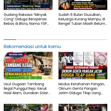
Gudang Raksasa “Minyak
Sudah 6 Bulan Diusulkan,
Cong” Diduga Beroperasi
Keluarga Kurang Mampu di
Bebas di Blora, Nama YSP
Rengel Tuban Masih Belum
dan ED Disebut-Sebut
Terima Bantuan Sosial
Rekomendasi untuk kamu
Usut Dugaan Tambang
Modus Ketahanan Pangan,
Ilegal Punggul Rejo: Keruk
Oknum Genta Pangan
Hasil Alam, Gunakan Solar
Jatim Diduga Tilap Uang
Subsidi
Puluhan Pokter di
Lamongan