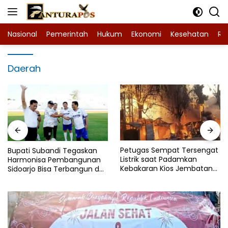
Langsung
ke
konten
Nasional
Pemerintah
Hukum
Ekonomi
Kesehatan
Ra
Daerah
Petugas Sempat Tersengat
Bupati Subandi Tegaskan
Listrik saat Padamkan
Harmonisa Pembangunan
Kebakaran Kios Jembatan
Sidoarjo Bisa Terbangun dari
Babat-Widang
Lapangan Bola