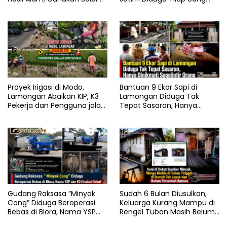
Subsidi
Puluhan Pokter di
Lamongan
Proyek Irigasi di Modo,
Bantuan 9 Ekor Sapi di
Lamongan Abaikan KIP, K3
Lamongan Diduga Tak
Pekerja dan Pengguna jalan,
Tepat Sasaran, Hanya
Transparansi Anggaran
Dinikmati Segelintir Orang
Dipertanyakan
Gudang Raksasa “Minyak
Sudah 6 Bulan Diusulkan,
Cong” Diduga Beroperasi
Keluarga Kurang Mampu di
Bebas di Blora, Nama YSP
Rengel Tuban Masih Belum
dan ED Disebut-Sebut
Terima Bantuan Sosial