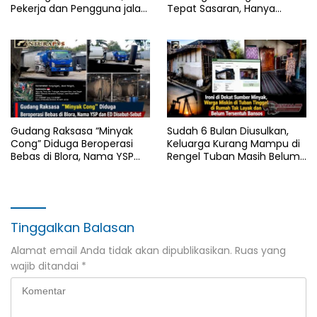
Pekerja dan Pengguna jalan,
Tepat Sasaran, Hanya
Transparansi Anggaran
Dinikmati Segelintir Orang
Dipertanyakan
Gudang Raksasa “Minyak
Sudah 6 Bulan Diusulkan,
Cong” Diduga Beroperasi
Keluarga Kurang Mampu di
Bebas di Blora, Nama YSP
Rengel Tuban Masih Belum
dan ED Disebut-Sebut
Terima Bantuan Sosial
Tinggalkan Balasan
Alamat email Anda tidak akan dipublikasikan.
Ruas yang
wajib ditandai
*