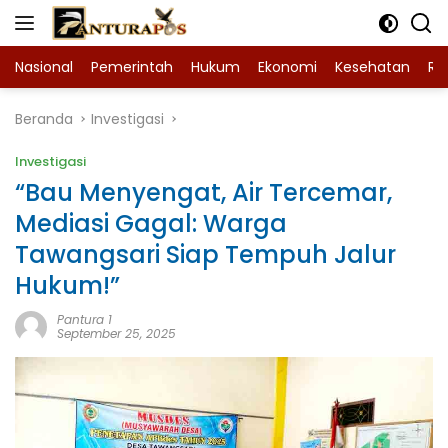
Langsung
ke
konten
Nasional
Pemerintah
Hukum
Ekonomi
Kesehatan
Ra
Beranda
Investigasi
Investigasi
“Bau Menyengat, Air Tercemar,
Mediasi Gagal: Warga
Tawangsari Siap Tempuh Jalur
Hukum!”
Pantura 1
September 25, 2025