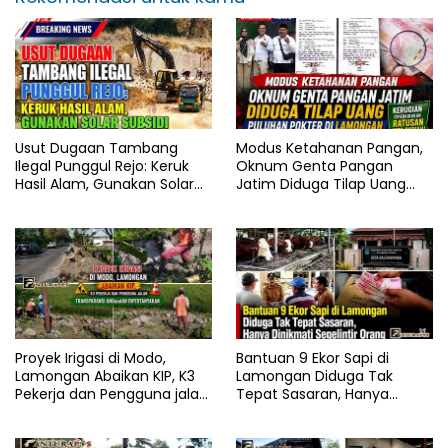
Usut Dugaan Tambang
Modus Ketahanan Pangan,
Ilegal Punggul Rejo: Keruk
Oknum Genta Pangan
Hasil Alam, Gunakan Solar
Jatim Diduga Tilap Uang
Subsidi
Puluhan Pokter di
Lamongan
Proyek Irigasi di Modo,
Bantuan 9 Ekor Sapi di
Lamongan Abaikan KIP, K3
Lamongan Diduga Tak
Pekerja dan Pengguna jalan,
Tepat Sasaran, Hanya
Transparansi Anggaran
Dinikmati Segelintir Orang
Dipertanyakan