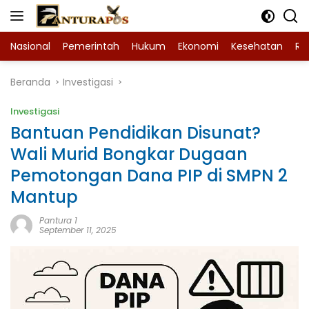
Langsung
ke
konten
Nasional
Pemerintah
Hukum
Ekonomi
Kesehatan
Ra
Beranda
Investigasi
Investigasi
Bantuan Pendidikan Disunat?
Wali Murid Bongkar Dugaan
Pemotongan Dana PIP di SMPN 2
Mantup
Pantura 1
September 11, 2025