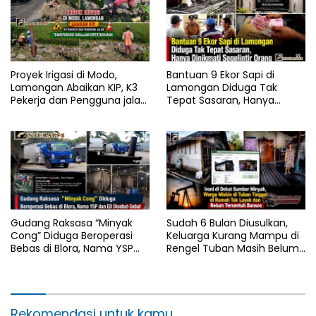
Proyek Irigasi di Modo,
Bantuan 9 Ekor Sapi di
Lamongan Abaikan KIP, K3
Lamongan Diduga Tak
Pekerja dan Pengguna jalan,
Tepat Sasaran, Hanya
Transparansi Anggaran
Dinikmati Segelintir Orang
Dipertanyakan
Gudang Raksasa “Minyak
Sudah 6 Bulan Diusulkan,
Cong” Diduga Beroperasi
Keluarga Kurang Mampu di
Bebas di Blora, Nama YSP
Rengel Tuban Masih Belum
dan ED Disebut-Sebut
Terima Bantuan Sosial
Rekomendasi untuk kamu