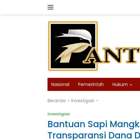
Langsung
ke
konten
Nasional
Pemerintah
Hukum
Beranda
Investigasi
Investigasi
Bantuan Sapi Mangk
Transparansi Dana D