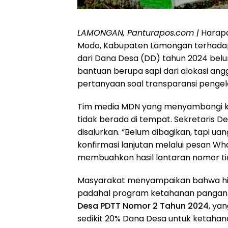
LAMONGAN, Panturapos.com |
Harapa
Modo, Kabupaten Lamongan terhada
dari Dana Desa (DD) tahun 2024 belu
bantuan berupa sapi dari alokasi ang
pertanyaan soal transparansi pengel
Tim media MDN yang menyambangi k
tidak berada di tempat. Sekretari
disalurkan. “Belum dibagikan, tapi ua
konfirmasi lanjutan melalui pesan W
membuahkan hasil lantaran nomor tim
Masyarakat menyampaikan bahwa hing
padahal program ketahanan pangan
Desa PDTT Nomor 2 Tahun 2024
, ya
sedikit 20% Dana Desa untuk ketaha