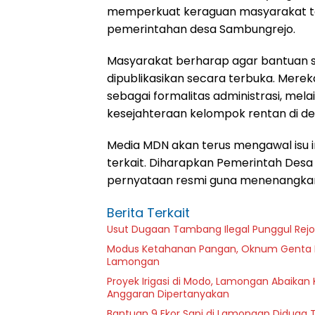
memperkuat keraguan masyarakat t
pemerintahan desa Sambungrejo.
Masyarakat berharap agar bantuan s
dipublikasikan secara terbuka. Merek
sebagai formalitas administrasi, mel
kesejahteraan kelompok rentan di de
Media MDN akan terus mengawal isu in
terkait. Diharapkan Pemerintah De
pernyataan resmi guna menenangkan
Berita Terkait
Usut Dugaan Tambang Ilegal Punggul Rejo: 
Modus Ketahanan Pangan, Oknum Genta Pa
Lamongan
Proyek Irigasi di Modo, Lamongan Abaikan 
Anggaran Dipertanyakan
Bantuan 9 Ekor Sapi di Lamongan Diduga T