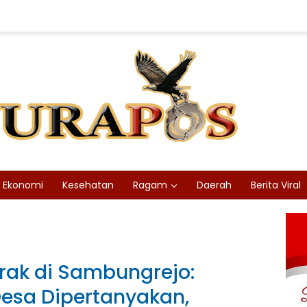
Ekonomi
Kesehatan
Ragam
Daerah
Berita Viral
rak di Sambungrejo:
esa Dipertanyakan,