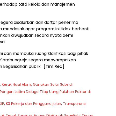
erhadap tata kelola dan manajemen
egera disalurkan dan daftar penerima
a mendesak agar program ini tidak berhenti
ainkan diwujudkan secara nyata demi
sa.
i dan membuka ruang klarifikasi bagi pihak
sa Sambungrejo segera menyampaikan
 kegelisahan publik.
[Tim Red]
Keruk Hasil Alam, Gunakan Solar Subsidi
ngan Jatim Diduga Tilap Uang Puluhan Pokter di
KIP, K3 Pekerja dan Pengguna jalan, Transparansi
ak Tepat Sasaran, Hanya Dinikmati Segelintir Orang