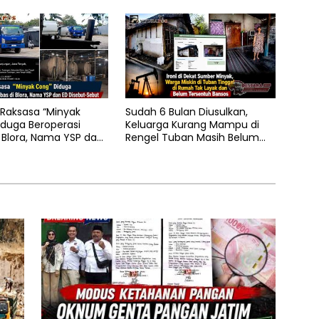
Dipertanyakan
Raksasa “Minyak
Sudah 6 Bulan Diusulkan,
duga Beroperasi
Keluarga Kurang Mampu di
 Blora, Nama YSP dan
Rengel Tuban Masih Belum
but-Sebut
Terima Bantuan Sosial