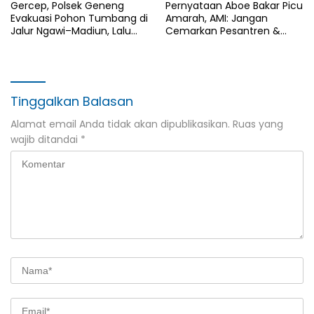
Gercep, Polsek Geneng
Pernyataan Aboe Bakar Picu
Evakuasi Pohon Tumbang di
Amarah, AMI: Jangan
Jalur Ngawi–Madiun, Lalu
Cemarkan Pesantren &
Lintas Kembali Normal
Ulama’ Madura!
Tinggalkan Balasan
Alamat email Anda tidak akan dipublikasikan.
Ruas yang
wajib ditandai
*