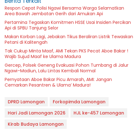
Berita Terkait
Respon Cepat Polisi Ngawi Bersama Warga Selamatkan
Area Bawah Jembatan Gerih dari Amukan Api
Pertamina Tegaskan Komitmen HSSE Usai Insiden Percikan
Api di SPBU Tanjung Selor
Makan Korban Lagi, Jebakan Tikus Beraliran Listrik Tewaskan
Petani di Kalitengah
Tak Cukup Minta Maaf, AMI Tekan PKS Pecat Aboe Bakar !
Wajib Sujud Maaf ke Ulama Madura
Gercep, Polsek Geneng Evakuasi Pohon Tumbang di Jalur
Ngawi–Madiun, Lalu Lintas Kembali Normal
Pernyataan Aboe Bakar Picu Amarah, AMI: Jangan
Cemarkan Pesantren & Ulama’ Madura!
DPRD Lamongan
Forkopimda Lamongan
Hari Jadi Lamongan 2026
HJL ke-457 Lamongan
Kirab Budaya Lamongan