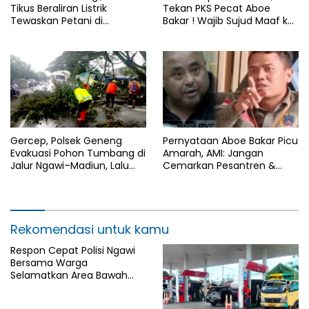
Tikus Beraliran Listrik
Tekan PKS Pecat Aboe
Tewaskan Petani di
Bakar ! Wajib Sujud Maaf ke
Kalitengah
Ulama Madura
Gercep, Polsek Geneng
Pernyataan Aboe Bakar Picu
Evakuasi Pohon Tumbang di
Amarah, AMI: Jangan
Jalur Ngawi–Madiun, Lalu
Cemarkan Pesantren &
Lintas Kembali Normal
Ulama’ Madura!
Rekomendasi untuk kamu
Respon Cepat Polisi Ngawi
Bersama Warga
Selamatkan Area Bawah
Jembatan Gerih dari
Amukan Api