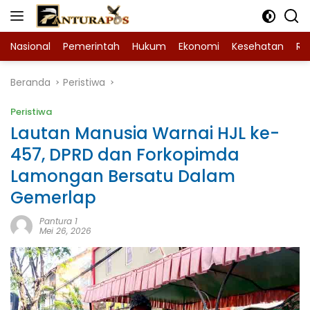
Langsung
ke
konten
Nasional
Pemerintah
Hukum
Ekonomi
Kesehatan
Ra
Beranda
Peristiwa
Peristiwa
Lautan Manusia Warnai HJL ke-
457, DPRD dan Forkopimda
Lamongan Bersatu Dalam
Gemerlap
Pantura 1
Mei 26, 2026