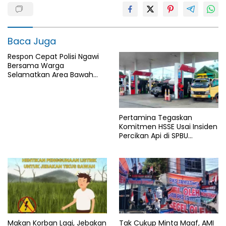
Baca Juga
Respon Cepat Polisi Ngawi
Bersama Warga
Selamatkan Area Bawah
Jembatan Gerih dari
Amukan Api
Pertamina Tegaskan
Komitmen HSSE Usai Insiden
Percikan Api di SPBU
Tanjung Selor
Makan Korban Lagi, Jebakan
Tak Cukup Minta Maaf, AMI