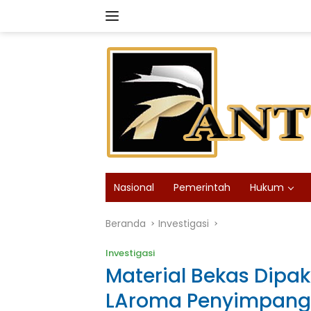
Langsung
ke
konten
Nasional
Pemerintah
Hukum
Beranda
Investigasi
Investigasi
Material Bekas Dipaka
LAroma Penyimpanga