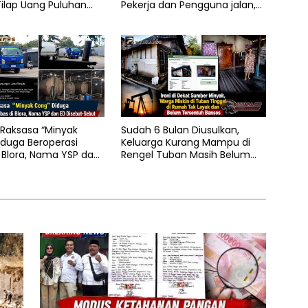
ilap Uang Puluhan
Pekerja dan Pengguna jalan,
di Lamongan
Transparansi Anggaran
Dipertanyakan
Raksasa “Minyak
Sudah 6 Bulan Diusulkan,
duga Beroperasi
Keluarga Kurang Mampu di
 Blora, Nama YSP dan
Rengel Tuban Masih Belum
but-Sebut
Terima Bantuan Sosial