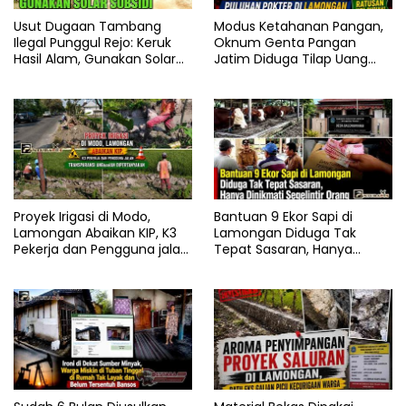
Usut Dugaan Tambang
Modus Ketahanan Pangan,
Ilegal Punggul Rejo: Keruk
Oknum Genta Pangan
Hasil Alam, Gunakan Solar
Jatim Diduga Tilap Uang
Subsidi
Puluhan Pokter di
Lamongan
Proyek Irigasi di Modo,
Bantuan 9 Ekor Sapi di
Lamongan Abaikan KIP, K3
Lamongan Diduga Tak
Pekerja dan Pengguna jalan,
Tepat Sasaran, Hanya
Transparansi Anggaran
Dinikmati Segelintir Orang
Dipertanyakan