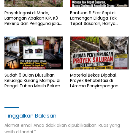
Proyek Irigasi di Modo,
Bantuan 9 Ekor Sapi di
Lamongan Abaikan KIP, K3
Lamongan Diduga Tak
Pekerja dan Pengguna jalan,
Tepat Sasaran, Hanya
Transparansi Anggaran
Dinikmati Segelintir Orang
Dipertanyakan
Sudah 6 Bulan Diusulkan,
Material Bekas Dipakai,
Keluarga Kurang Mampu di
Proyek Rehabilitasi di
Rengel Tuban Masih Belum
LAroma Penyimpangan
Terima Bantuan Sosial
Proyek Saluran di
Lamongan, Batu Eks Galian
Picu Kecurigaan
Wargaamongan Berpotensi
Langgar UU Jasa Konstruksi
Tinggalkan Balasan
Alamat email Anda tidak akan dipublikasikan.
Ruas yang
wajib ditandai
*