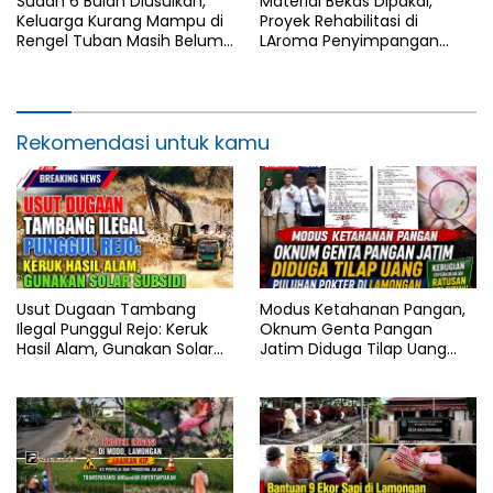
Sudah 6 Bulan Diusulkan,
Material Bekas Dipakai,
Keluarga Kurang Mampu di
Proyek Rehabilitasi di
Rengel Tuban Masih Belum
LAroma Penyimpangan
Terima Bantuan Sosial
Proyek Saluran di
Lamongan, Batu Eks Galian
Picu Kecurigaan
Wargaamongan Berpotensi
Rekomendasi untuk kamu
Langgar UU Jasa Konstruksi
Usut Dugaan Tambang
Modus Ketahanan Pangan,
Ilegal Punggul Rejo: Keruk
Oknum Genta Pangan
Hasil Alam, Gunakan Solar
Jatim Diduga Tilap Uang
Subsidi
Puluhan Pokter di
Lamongan