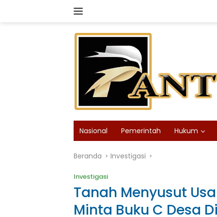
Langsung
ke
konten
Nasional
Pemerintah
Hukum
Beranda
Investigasi
Investigasi
Tanah Menyusut Usa
Minta Buku C Desa D