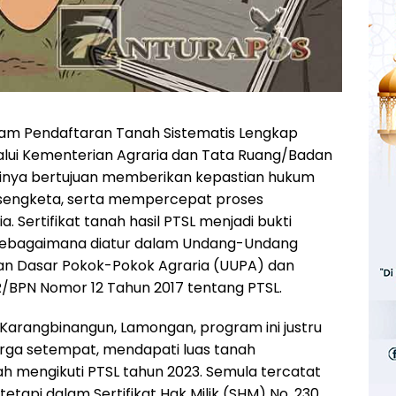
am Pendaftaran Tanah Sistematis Lengkap
alui Kementerian Agraria dan Tata Ruang/Badan
tinya bertujuan memberikan kepastian hukum
 sengketa, serta mempercepat proses
. Sertifikat tanah hasil PTSL menjadi bukti
, sebagaimana diatur dalam Undang-Undang
an Dasar Pokok-Pokok Agraria (UUPA) dan
R/BPN Nomor 12 Tahun 2017 tentang PTSL.
Karangbinangun, Lamongan, program ini justru
arga setempat, mendapati luas tanah
h mengikuti PTSL tahun 2023. Semula tercatat
etapi dalam Sertifikat Hak Milik (SHM) No. 230