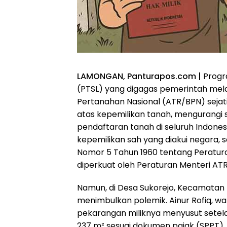
LAMONGAN, Panturapos.com |
Progr
(PTSL) yang digagas pemerintah mel
Pertanahan Nasional (ATR/BPN) seja
atas kepemilikan tanah, mengurangi
pendaftaran tanah di seluruh Indonesia
kepemilikan sah yang diakui negara
Nomor 5 Tahun 1960 tentang Peratur
diperkuat oleh Peraturan Menteri AT
Namun, di Desa Sukorejo, Kecamatan 
menimbulkan polemik. Ainur Rofiq, w
pekarangan miliknya menyusut setela
237 m² sesuai dokumen pajak (SPPT), t