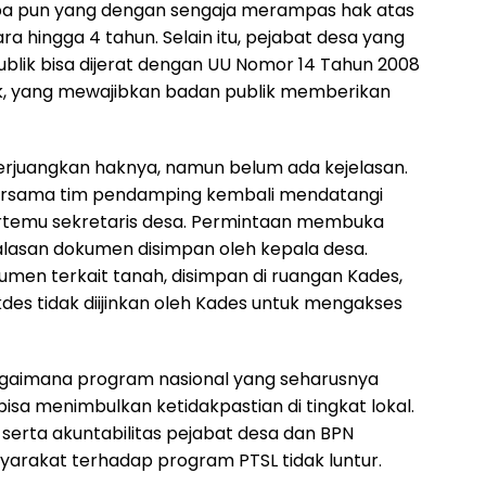
pa pun yang dengan sengaja merampas hak atas
ra hingga 4 tahun. Selain itu, pejabat desa yang
lik bisa dijerat dengan UU Nomor 14 Tahun 2008
ik, yang mewajibkan badan publik memberikan
perjuangkan haknya, namun belum ada kejelasan.
 bersama tim pendamping kembali mendatangi
ertemu sekretaris desa. Permintaan membuka
alasan dokumen disimpan oleh kepala desa.
umen terkait tanah, disimpan di ruangan Kades,
des tidak diijinkan oleh Kades untuk mengakses
agaimana program nasional yang seharusnya
sa menimbulkan ketidakpastian di tingkat lokal.
serta akuntabilitas pejabat desa dan BPN
arakat terhadap program PTSL tidak luntur.