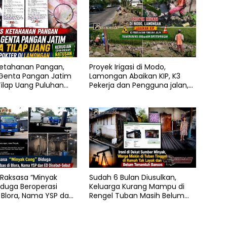
etahanan Pangan,
Proyek Irigasi di Modo,
enta Pangan Jatim
Lamongan Abaikan KIP, K3
ilap Uang Puluhan
Pekerja dan Pengguna jalan,
di Lamongan
Transparansi Anggaran
Dipertanyakan
Raksasa “Minyak
Sudah 6 Bulan Diusulkan,
duga Beroperasi
Keluarga Kurang Mampu di
 Blora, Nama YSP dan
Rengel Tuban Masih Belum
but-Sebut
Terima Bantuan Sosial