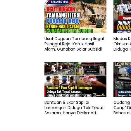
Usut Dugaan Tambang Ilegal
Modus K
Punggul Rejo: Keruk Hasil
Oknum G
Alam, Gunakan Solar Subsidi
Diduga T
Pokter 
Bantuan 9 Ekor Sapi di
Gudang 
Lamongan Diduga Tak Tepat
Cong” Di
Sasaran, Hanya Dinikmati
Bebas di
Segelintir Orang
ED Dise