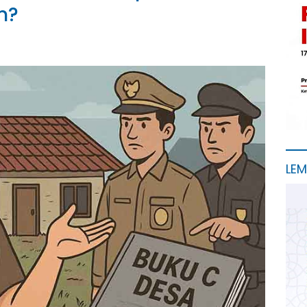
n?
LE