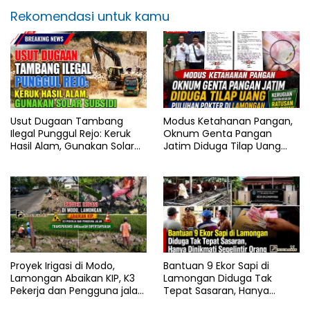
Rekomendasi untuk kamu
Usut Dugaan Tambang
Modus Ketahanan Pangan,
Ilegal Punggul Rejo: Keruk
Oknum Genta Pangan
Hasil Alam, Gunakan Solar
Jatim Diduga Tilap Uang
Subsidi
Puluhan Pokter di
Lamongan
Proyek Irigasi di Modo,
Bantuan 9 Ekor Sapi di
Lamongan Abaikan KIP, K3
Lamongan Diduga Tak
Pekerja dan Pengguna jalan,
Tepat Sasaran, Hanya
Transparansi Anggaran
Dinikmati Segelintir Orang