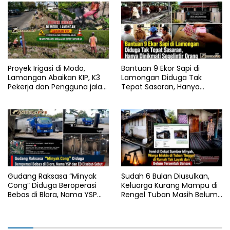
Proyek Irigasi di Modo,
Bantuan 9 Ekor Sapi di
Lamongan Abaikan KIP, K3
Lamongan Diduga Tak
Pekerja dan Pengguna jalan,
Tepat Sasaran, Hanya
Transparansi Anggaran
Dinikmati Segelintir Orang
Dipertanyakan
Gudang Raksasa “Minyak
Sudah 6 Bulan Diusulkan,
Cong” Diduga Beroperasi
Keluarga Kurang Mampu di
Bebas di Blora, Nama YSP
Rengel Tuban Masih Belum
dan ED Disebut-Sebut
Terima Bantuan Sosial