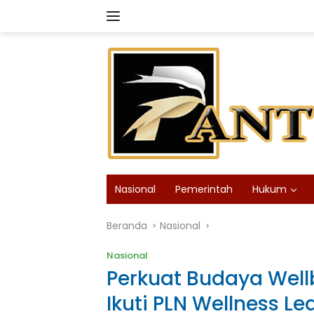
Langsung
ke
konten
Nasional
Pemerintah
Hukum
Beranda
Nasional
Nasional
Perkuat Budaya Well
Ikuti PLN Wellness L