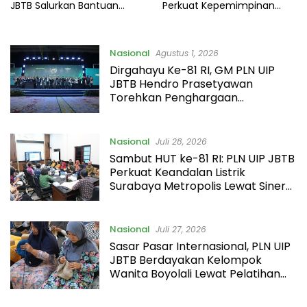
JBTB Salurkan Bantuan
Perkuat Kepemimpinan
Konservasi 4.000 Pohon
Perempuan melalui Srikandi
Aren Genjah Asal Aceh di
Movement 2026
Banyuwangi
Nasional
Agustus 1, 2026
Dirgahayu Ke-81 RI, GM PLN UIP
JBTB Hendro Prasetyawan
Torehkan Penghargaan
Kepemimpinan Visioner Energi
Regional.
Nasional
Juli 28, 2026
Sambut HUT ke-81 RI: PLN UIP JBTB
Perkuat Keandalan Listrik
Surabaya Metropolis Lewat Sinergi
Bersama Pemkot Surabaya
Nasional
Juli 27, 2026
Sasar Pasar Internasional, PLN UIP
JBTB Berdayakan Kelompok
Wanita Boyolali Lewat Pelatihan
Merajut