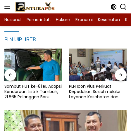
Langsung
ke
konten
Nasional
Pemerintah
Hukum
Ekonomi
Kesehatan
Ra
PLN UIP JBTB
Sambut HUT ke-81 RI, Adopsi
PLN Icon Plus Perkuat
Kendaraan Listrik Tumbuh,
Kepedulian Sosial melalui
21.865 Pelanggan Baru
Layanan Kesehatan dan
Gunakan Home Charging
Bantuan Komprehensif bagi
Services PLN pada Semester
Lansia di Malang
I 2026