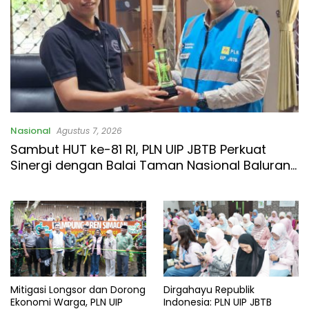
Nasional
Agustus 7, 2026
Sambut HUT ke-81 RI, PLN UIP JBTB Perkuat
Sinergi dengan Balai Taman Nasional Baluran
Bahas Kajian Rencana Proyek SUTET 500 kV
Paiton–Watudodol/Kalipuro
Mitigasi Longsor dan Dorong
Dirgahayu Republik
Ekonomi Warga, PLN UIP
Indonesia: PLN UIP JBTB