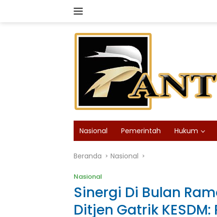
Langsung
ke
konten
Nasional
Pemerintah
Hukum
Beranda
Nasional
Nasional
Sinergi Di Bulan Ram
Ditjen Gatrik KESDM