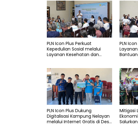
PLN Icon Plus Perkuat
PLN Icon
Kepedulian Sosial melalui
Layanan
Layanan Kesehatan dan
Bantuan 
Bantuan Komprehensif bagi
Rumah B
Lansia di Malang
PLN Icon Plus Dukung
Mitigasi
Digitalisasi Kampung Nelayan
Ekonomi 
melalui Internet Gratis di Desa
Salurkan
Nelayan Rajatama
4.000 Po
Aceh di