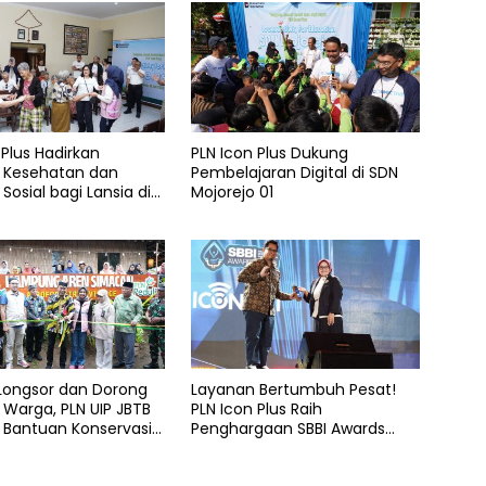
 Plus Hadirkan
PLN Icon Plus Dukung
 Kesehatan dan
Pembelajaran Digital di SDN
Sosial bagi Lansia di
Mojorejo 01
elas Kasih Malang
 Longsor dan Dorong
Layanan Bertumbuh Pesat!
Warga, PLN UIP JBTB
PLN Icon Plus Raih
 Bantuan Konservasi
Penghargaan SBBI Awards
hon Aren Genjah Asal
2026
 Banyuwangi