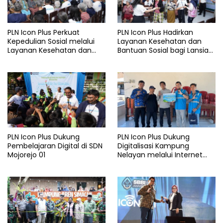
PLN Icon Plus Perkuat
PLN Icon Plus Hadirkan
Kepedulian Sosial melalui
Layanan Kesehatan dan
Layanan Kesehatan dan
Bantuan Sosial bagi Lansia
Bantuan Komprehensif bagi
di Rumah Belas Kasih
Lansia di Malang
Malang
PLN Icon Plus Dukung
PLN Icon Plus Dukung
Pembelajaran Digital di SDN
Digitalisasi Kampung
Mojorejo 01
Nelayan melalui Internet
Gratis di Desa Nelayan
Rajatama