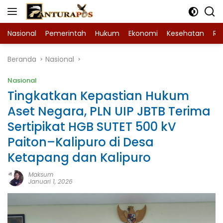
Langsung
ke
konten
Nasional
Pemerintah
Hukum
Ekonomi
Kesehatan
Ra
Beranda
Nasional
Nasional
Tingkatkan Kepastian Hukum
Aset Negara, PLN UIP JBTB Terima
Sertipikat HGB SUTET 500 kV
Paiton–Kalipuro di Desa
Ketapang dan Kalipuro
Maksum
Januari 1, 2026