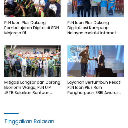
PLN Icon Plus Dukung
PLN Icon Plus Dukung
Pembelajaran Digital di SDN
Digitalisasi Kampung
Mojorejo 01
Nelayan melalui Internet
Gratis di Desa Nelayan
Rajatama
Mitigasi Longsor dan Dorong
Layanan Bertumbuh Pesat!
Ekonomi Warga, PLN UIP
PLN Icon Plus Raih
JBTB Salurkan Bantuan
Penghargaan SBBI Awards
Konservasi 4.000 Pohon
2026
Aren Genjah Asal Aceh di
Banyuwangi
Tinggalkan Balasan