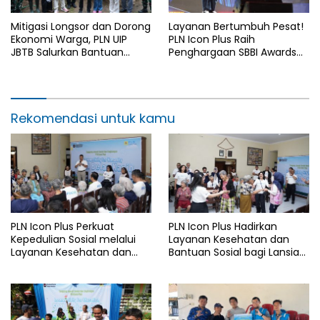
Mitigasi Longsor dan Dorong
Layanan Bertumbuh Pesat!
Ekonomi Warga, PLN UIP
PLN Icon Plus Raih
JBTB Salurkan Bantuan
Penghargaan SBBI Awards
Konservasi 4.000 Pohon
2026
Aren Genjah Asal Aceh di
Banyuwangi
Rekomendasi untuk kamu
PLN Icon Plus Perkuat
PLN Icon Plus Hadirkan
Kepedulian Sosial melalui
Layanan Kesehatan dan
Layanan Kesehatan dan
Bantuan Sosial bagi Lansia
Bantuan Komprehensif bagi
di Rumah Belas Kasih
Lansia di Malang
Malang