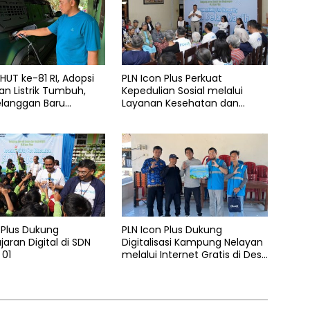
UT ke-81 RI, Adopsi
PLN Icon Plus Perkuat
n Listrik Tumbuh,
Kepedulian Sosial melalui
elanggan Baru
Layanan Kesehatan dan
 Home Charging
Bantuan Komprehensif bagi
 PLN pada Semester I
Lansia di Malang
 Plus Dukung
PLN Icon Plus Dukung
aran Digital di SDN
Digitalisasi Kampung Nelayan
 01
melalui Internet Gratis di Desa
Nelayan Rajatama