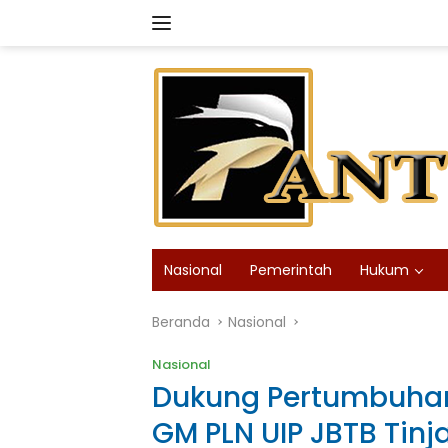
Langsung
ke
konten
Nasional
Pemerintah
Hukum
Beranda
Nasional
Nasional
Dukung Pertumbuhan 
GM PLN UIP JBTB Tin