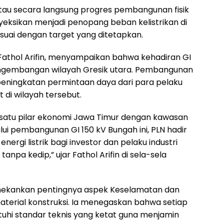
tau secara langsung progres pembangunan fisik
eksikan menjadi penopang beban kelistrikan di
sesuai dengan target yang ditetapkan.
Fathol Arifin, menyampaikan bahwa kehadiran GI
pengembangan wilayah Gresik utara. Pembangunan
peningkatan permintaan daya dari para pelaku
 di wilayah tersebut.
satu pilar ekonomi Jawa Timur dengan kawasan
lui pembangunan GI 150 kV Bungah ini, PLN hadir
rgi listrik bagi investor dan pelaku industri
anpa kedip,” ujar Fathol Arifin di sela-sela
enekankan pentingnya aspek Keselamatan dan
material konstruksi. Ia menegaskan bahwa setiap
i standar teknis yang ketat guna menjamin