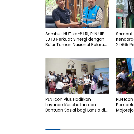
Sambut HUT ke-81 RI, PLN UIP
Sambut H
JBTB Perkuat Sinergi dengan
Kendaraa
Balai Taman Nasional Baluran
21.865 P
Bahas Kajian Rencana Proyek
Gunakan
SUTET 500 kV Paiton–
Services
Watudodol/Kalipuro
2026
PLN Icon Plus Hadirkan
PLN Icon
Layanan Kesehatan dan
Pembelaj
Bantuan Sosial bagi Lansia di
Mojorejo
Rumah Belas Kasih Malang