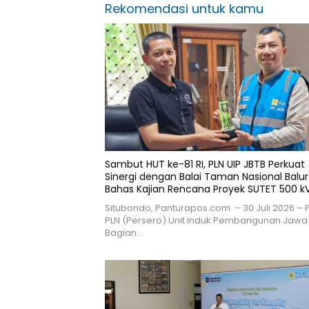
Rekomendasi untuk kamu
Sambut HUT ke-81 RI, PLN UIP JBTB Perkuat
Sinergi dengan Balai Taman Nasional Balu
Bahas Kajian Rencana Proyek SUTET 500 k
Paiton–Watudodol/Kalipuro
Situbondo, Panturapos.com – 30 Juli 2026 – 
PLN (Persero) Unit Induk Pembangunan Jawa
Bagian…