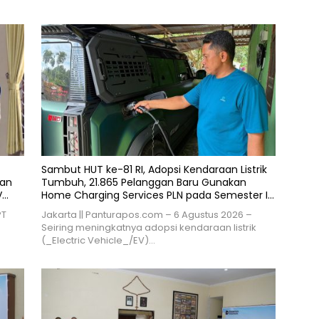
Sambut HUT ke-81 RI, Adopsi Kendaraan Listrik
ran
Tumbuh, 21.865 Pelanggan Baru Gunakan
V
Home Charging Services PLN pada Semester I
2026
PT
Jakarta || Panturapos.com – 6 Agustus 2026 –
Seiring meningkatnya adopsi kendaraan listrik
(_Electric Vehicle_/EV)…