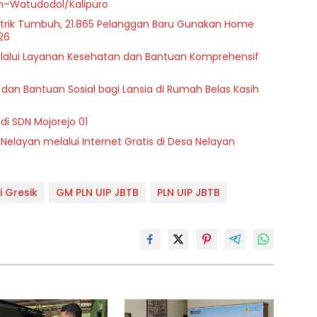
on–Watudodol/Kalipuro
istrik Tumbuh, 21.865 Pelanggan Baru Gunakan Home
26
melalui Layanan Kesehatan dan Bantuan Komprehensif
dan Bantuan Sosial bagi Lansia di Rumah Belas Kasih
di SDN Mojorejo 01
 Nelayan melalui Internet Gratis di Desa Nelayan
 Gresik
GM PLN UIP JBTB
PLN UIP JBTB