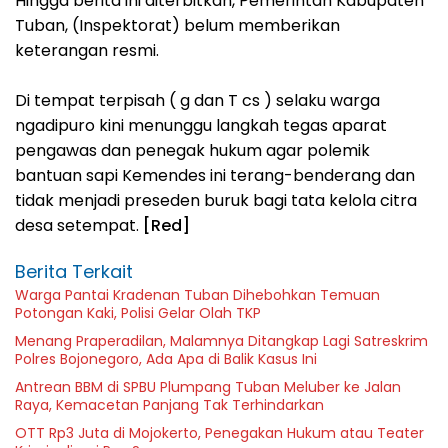
‎Hingga berita ini diterbitkan, Pemerintah Kabupaten
Tuban, (Inspektorat) belum memberikan
keterangan resmi.
‎Di tempat terpisah ( g dan T cs ) selaku warga
ngadipuro kini menunggu langkah tegas aparat
pengawas dan penegak hukum agar polemik
bantuan sapi Kemendes ini terang-benderang dan
tidak menjadi preseden buruk bagi tata kelola citra
desa setempat.
[Red]
Berita Terkait
Warga Pantai Kradenan Tuban Dihebohkan Temuan
Potongan Kaki, Polisi Gelar Olah TKP
Menang Praperadilan, Malamnya Ditangkap Lagi Satreskrim
Polres Bojonegoro, Ada Apa di Balik Kasus Ini
Antrean BBM di SPBU Plumpang Tuban Meluber ke Jalan
Raya, Kemacetan Panjang Tak Terhindarkan
OTT Rp3 Juta di Mojokerto, Penegakan Hukum atau Teater