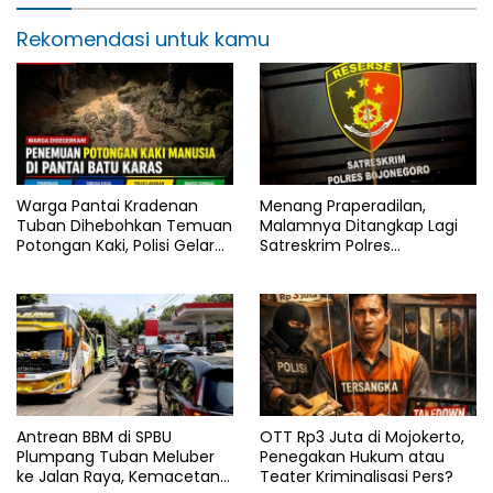
Rekomendasi untuk kamu
Warga Pantai Kradenan
Menang Praperadilan,
Tuban Dihebohkan Temuan
Malamnya Ditangkap Lagi
Potongan Kaki, Polisi Gelar
Satreskrim Polres
Olah TKP
Bojonegoro, Ada Apa di Balik
Kasus Ini
Antrean BBM di SPBU
OTT Rp3 Juta di Mojokerto,
Plumpang Tuban Meluber
Penegakan Hukum atau
ke Jalan Raya, Kemacetan
Teater Kriminalisasi Pers?