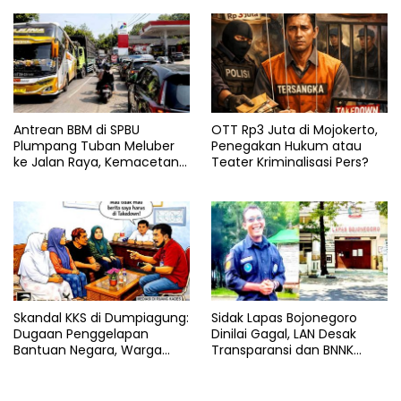
Kasus Ini
Antrean BBM di SPBU
OTT Rp3 Juta di Mojokerto,
Plumpang Tuban Meluber
Penegakan Hukum atau
ke Jalan Raya, Kemacetan
Teater Kriminalisasi Pers?
Panjang Tak Terhindarkan
Skandal KKS di Dumpiagung:
Sidak Lapas Bojonegoro
Dugaan Penggelapan
Dinilai Gagal, LAN Desak
Bantuan Negara, Warga
Transparansi dan BNNK
Tuntut Penegakan Hukum
Segera Dibentuk