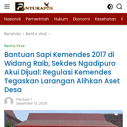
Langsung
ke
konten
Nasional
Pemerintah
Hukum
Ekonomi
Kesehatan
Ra
Beranda
Berita Viral
Berita Viral
Bantuan Sapi Kemendes 2017 di
Widang Raib, Sekdes Ngadipuro
Akui Dijual: Regulasi Kemendes
Tegaskan Larangan Alihkan Aset
Desa
Pantura 1
Desember 13, 2025