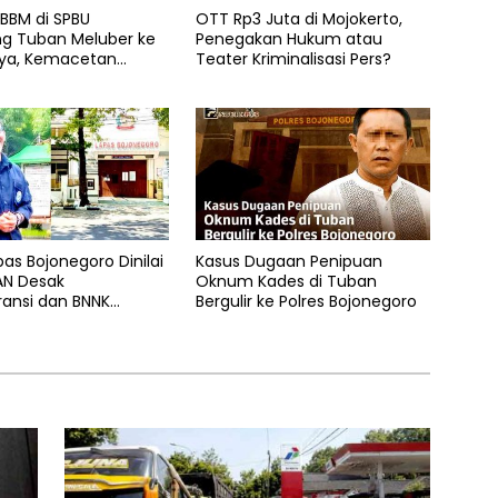
BBM di SPBU
OTT Rp3 Juta di Mojokerto,
g Tuban Meluber ke
Penegakan Hukum atau
aya, Kemacetan
Teater Kriminalisasi Pers?
 Tak Terhindarkan
pas Bojonegoro Dinilai
Kasus Dugaan Penipuan
AN Desak
Oknum Kades di Tuban
ransi dan BNNK
Bergulir ke Polres Bojonegoro
Dibentuk