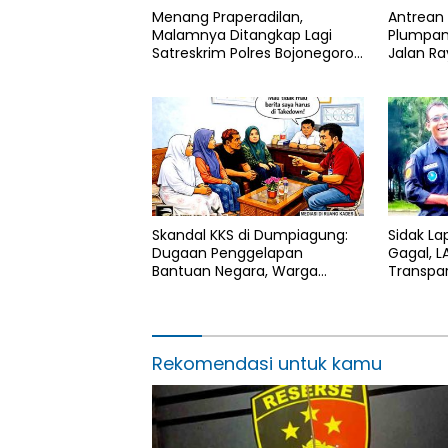
Menang Praperadilan,
Antrean 
Malamnya Ditangkap Lagi
Plumpan
Satreskrim Polres Bojonegoro,
Jalan R
Ada Apa di Balik Kasus Ini
Panjang
Skandal KKS di Dumpiagung:
Sidak La
Dugaan Penggelapan
Gagal, L
Bantuan Negara, Warga
Transpa
Tuntut Penegakan Hukum
Segera 
Rekomendasi untuk kamu