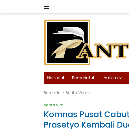
Langsung
ke
konten
Nasional
Pemerintah
Hukum
Beranda
Berita Viral
Berita Viral
Komnas Pusat Cabut 
Prasetyo Kembali Du