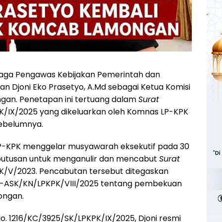
ga Pengawas Kebijakan Pemerintah dan
n Djoni Eko Prasetyo, A.Md sebagai Ketua Komisi
an. Penetapan ini tertuang dalam
Surat
K/IX/2025 yang dikeluarkan oleh Komnas LP-KPK
ebelumnya.
 LP-KPK menggelar musyawarah eksekutif pada 30
putusan untuk menganulir dan mencabut
Surat
PK/V/2023. Pencabutan tersebut ditegaskan
P-ASK/KN/LPKPK/VIII/2025 tentang pembekuan
ongan.
o. 1216/KC/3925/SK/LPKPK/IX/2025, Djoni resmi