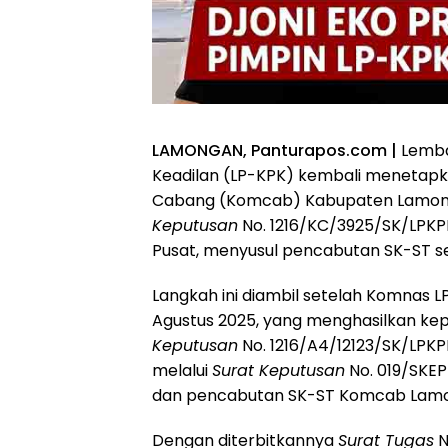
LAMONGAN, Panturapos.com |
Lemba
Keadilan (LP-KPK) kembali menetapka
Cabang (Komcab) Kabupaten Lamong
Keputusan
No. 1216/KC/3925/SK/LPKP
Pusat, menyusul pencabutan SK-ST s
Langkah ini diambil setelah Komnas
Agustus 2025, yang menghasilkan ke
Keputusan
No. 1216/A4/12123/SK/LPK
melalui
Surat Keputusan
No. 019/SKE
dan pencabutan SK-ST Komcab Lam
Dengan diterbitkannya
Surat Tugas
N