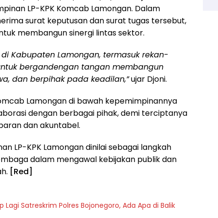
pinan LP-KPK Komcab Lamongan. Dalam
nerima surat keputusan dan surat tugas tersebut,
uk membangun sinergi lintas sektor.
r di Kabupaten Lamongan, termasuk rekan-
, untuk bergandengan tangan membangun
a, dan berpihak pada keadilan,”
ujar Djoni.
Komcab Lamongan di bawah kepemimpinannya
borasi dengan berbagai pihak, demi terciptanya
paran dan akuntabel.
nan LP-KPK Lamongan dinilai sebagai langkah
embaga dalam mengawal kebijakan publik dan
ah.
[Red]
agi Satreskrim Polres Bojonegoro, Ada Apa di Balik