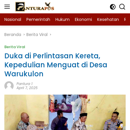
Langsung
ke
konten
Nasional
Pemerintah
Hukum
Ekonomi
Kesehatan
Ra
Beranda
Berita Viral
Berita Viral
Duka di Perlintasan Kereta,
Kepedulian Menguat di Desa
Warukulon
Pantura 1
April 7, 2025