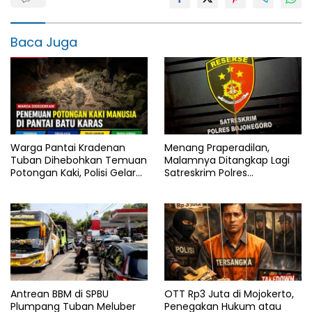
Baca Juga
Warga Pantai Kradenan
Menang Praperadilan,
Tuban Dihebohkan Temuan
Malamnya Ditangkap Lagi
Potongan Kaki, Polisi Gelar
Satreskrim Polres
Olah TKP
Bojonegoro, Ada Apa di Balik
Kasus Ini
Antrean BBM di SPBU
OTT Rp3 Juta di Mojokerto,
Plumpang Tuban Meluber
Penegakan Hukum atau