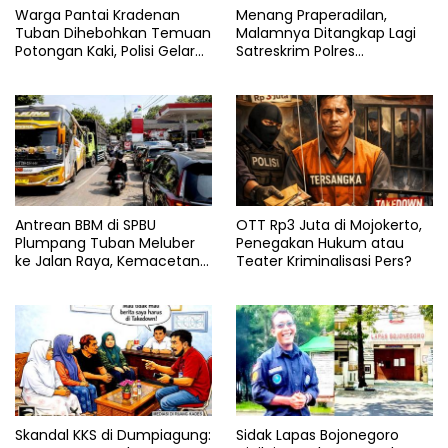
Warga Pantai Kradenan
Menang Praperadilan,
Tuban Dihebohkan Temuan
Malamnya Ditangkap Lagi
Potongan Kaki, Polisi Gelar
Satreskrim Polres
Olah TKP
Bojonegoro, Ada Apa di Balik
Kasus Ini
Antrean BBM di SPBU
OTT Rp3 Juta di Mojokerto,
Plumpang Tuban Meluber
Penegakan Hukum atau
ke Jalan Raya, Kemacetan
Teater Kriminalisasi Pers?
Panjang Tak Terhindarkan
Skandal KKS di Dumpiagung:
Sidak Lapas Bojonegoro