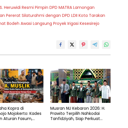
 S. Heruwidi Resmi Pimpin DPD MATRA Lamongan
 Pererat Silaturahmi dengan DPD LDII Kota Tarakan
t Bodeh Awasi Langsung Proyek Irigasi Kesesirejo
aha Kopra di
Musran NU Kebaron 2026: H.
ojo Mojokerto: Kades
Prawito Terpilih Nahkodai
n Aturan Fasum,
Tanfidziyah, Siap Perkuat
Klaim Kantongi SHM
Program Keumatan