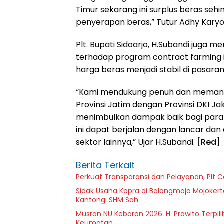
Timur sekarang ini surplus beras se
penyerapan beras,” Tutur Adhy Karyo
Plt. Bupati Sidoarjo, H.Subandi jug
terhadap program contract farming in
harga beras menjadi stabil di pasaran
“Kami mendukung penuh dan memanta
Provinsi Jatim dengan Provinsi DKI J
menimbulkan dampak baik bagi para p
ini dapat berjalan dengan lancar dan
sektor lainnya,” Ujar H.Subandi.
[Red]
Berita Terkait
Perkuat Transparansi dan Pelayanan, Plt 
Sidak Usaha Kopra di Balongmojo Mojokert
Kantongi SHM Sah
Musran NU Kebaron 2026: H. Prawito Terpil
Keumatan