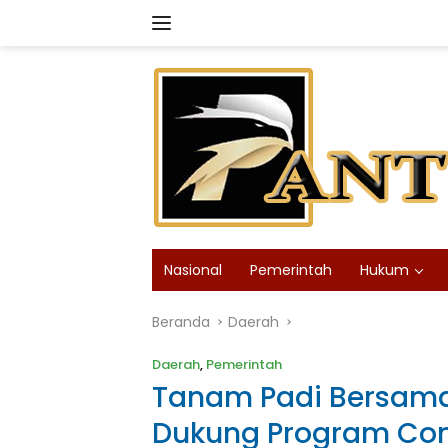
Langsung
ke
konten
Nasional
Pemerintah
Hukum
Beranda
Daerah
Daerah
,
Pemerintah
Tanam Padi Bersama 
Dukung Program Cont