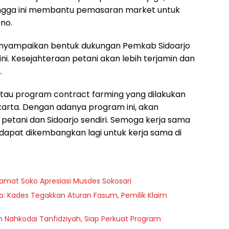
hingga ini membantu pemasaran market untuk
no.
a menyampaikan bentuk dukungan Pemkab Sidoarjo
i. Kesejahteraan petani akan lebih terjamin dan
.
u program contract farming yang dilakukan
akarta. Dengan adanya program ini, akan
etani dan Sidoarjo sendiri. Semoga kerja sama
 dapat dikembangkan lagi untuk kerja sama di
Camat Soko Apresiasi Musdes Sokosari
o: Kades Tegakkan Aturan Fasum, Pemilik Klaim
ih Nahkodai Tanfidziyah, Siap Perkuat Program