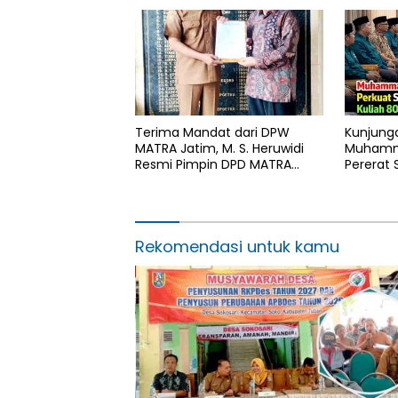
Sah
Terima Mandat dari DPW
Kunjung
MATRA Jatim, M. S. Heruwidi
Muhamm
Resmi Pimpin DPD MATRA
Pererat 
Lamongan
DPD LDII
Rekomendasi untuk kamu