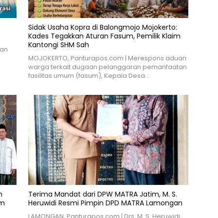
Sidak Usaha Kopra di Balongmojo Mojokerto:
Kades Tegakkan Aturan Fasum, Pemilik Klaim
Kantongi SHM Sah
dan
MOJOKERTO, Panturapos.com | Merespons aduan
warga terkait dugaan pelanggaran pemanfaatan
fasilitas umum (fasum), Kepala Desa…
h
Terima Mandat dari DPW MATRA Jatim, M. S.
am
Heruwidi Resmi Pimpin DPD MATRA Lamongan
​LAMONGAN, Panturapos.com | Drs. M. S. Heruwidi,