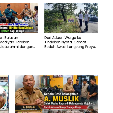
an Balasan
Dari Aduan Warga ke
adiyah Tarakan
Tindakan Nyata, Camat
Silaturahmi dengan
Bodeh Awasi Langsung Proyek
 Kota Tarakan
Irigasi Kesesirejo