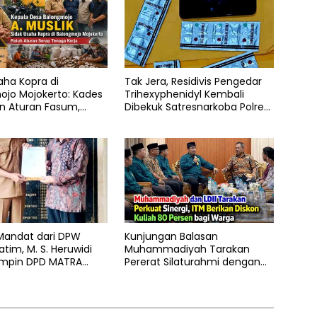
aha Kopra di
Tak Jera, Residivis Pengedar
ojo Mojokerto: Kades
Trihexyphenidyl Kembali
n Aturan Fasum,
Dibekuk Satresnarkoba Polres
Klaim Kantongi SHM
Ngawi
Mandat dari DPW
Kunjungan Balasan
tim, M. S. Heruwidi
Muhammadiyah Tarakan
impin DPD MATRA
Pererat Silaturahmi dengan
an
DPD LDII Kota Tarakan