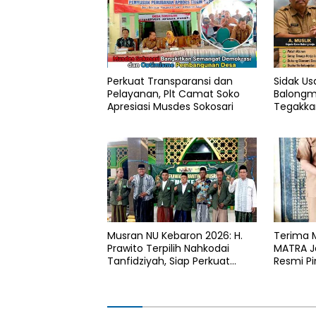
Perkuat Transparansi dan
Sidak Us
Pelayanan, Plt Camat Soko
Balongm
Apresiasi Musdes Sokosari
Tegakka
Pemilik 
Sah
Musran NU Kebaron 2026: H.
Terima 
Prawito Terpilih Nahkodai
MATRA Ja
Tanfidziyah, Siap Perkuat
Resmi P
Program Keumatan
Lamong