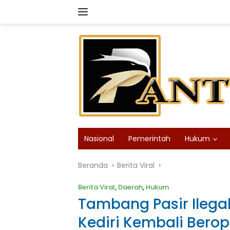
Langsung
ke
konten
Nasional
Pemerintah
Hukum
Beranda
Berita Viral
Berita Viral
,
Daerah
,
Hukum
Tambang Pasir Ilegal
Kediri Kembali Berop