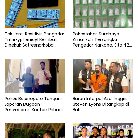
Tak Jera, Residivis Pengedar
Polrestabes Surabaya
Trihexyphenidyl Kembali
Amankan Tersangka
Dibekuk Satresnarkoba
Pengedar Narkoba, Sita 42,9
Polres Ngawi
Gram Sabu
Polres Bojonegoro Tangani
Buron Interpol Asal Inggris
Laporan Dugaan
Steven Lyons Ditangkap di
Penyebaran Konten Pribadi
Bali
Warga Kedungadem