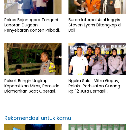
Polres Bojonegoro Tangani
Buron Interpol Asal Inggris
Laporan Dugaan
Steven Lyons Ditangkap di
Penyebaran Konten Pribadi
Bali
Warga Kedungadem
Polsek Bringin Ungkap
Ngaku Sales Mitra Gopay,
Kepemilikan Miras, Pemuda
Pelaku Perbuatan Curang
Diamankan Saat Operasi
Rp. 12 Juta Berhasil
Pekat Semeru 2026
Diamankan Satreskrim
Polres Ngawi
Rekomendasi untuk kamu