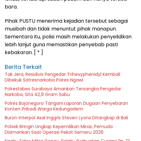
bara.
Pihak PUSTU menerima kejadian tersebut sebagai
musibah dan tidak menuntut pihak manapun.
Sementara itu, polisi masih melakukan penyelidikan
lebih lanjut guna memastikan penyebab pasti
kebakaran. [ * ]
Berita Terkait
Tak Jera, Residivis Pengedar Trihexyphenidyl Kembali
Dibekuk Satresnarkoba Polres Ngawi
Polrestabes Surabaya Amankan Tersangka Pengedar
Narkoba, Sita 42,9 Gram Sabu
Polres Bojonegoro Tangani Laporan Dugaan Penyebaran
Konten Pribadi Warga Kedungadem
Buron Interpol Asal Inggris Steven Lyons Ditangkap di Bali
Polsek Bringin Ungkap Kepemilikan Miras, Pemuda
Diamankan Saat Operasi Pekat Semeru 2026
Ngaku Sales Mitra Gopay, Pelaku Perbuatan Curang Rp. 12