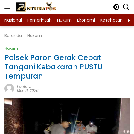
Langsung
ke
konten
Nasional
Pemerintah
Hukum
Ekonomi
Kesehatan
Ra
Beranda
Hukum
Hukum
Polsek Paron Gerak Cepat
Tangani Kebakaran PUSTU
Tempuran
Pantura 1
Mei 18, 2026