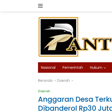
Langsung
ke
konten
Nasional
Pemerintah
Hukum
Beranda
Daerah
Daerah
Anggaran Desa Terku
Dibanderol Rp30 Juta