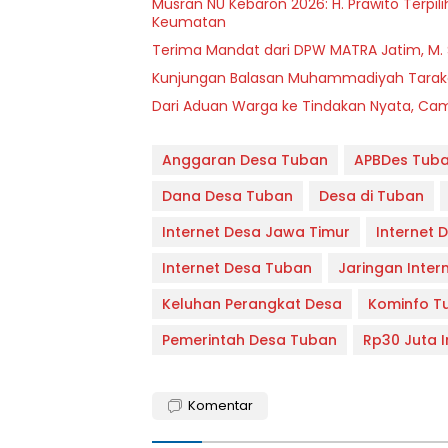
Musran NU Kebaron 2026: H. Prawito Terpil
Keumatan
Terima Mandat dari DPW MATRA Jatim, M.
Kunjungan Balasan Muhammadiyah Tarakan
Dari Aduan Warga ke Tindakan Nyata, Cama
Anggaran Desa Tuban
APBDes Tub
Dana Desa Tuban
Desa di Tuban
Internet Desa Jawa Timur
Internet 
Internet Desa Tuban
Jaringan Inte
Keluhan Perangkat Desa
Kominfo T
Pemerintah Desa Tuban
Rp30 Juta I
Komentar