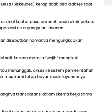
n Desa (Siskeudes) kerap tidak bisa diakses saat
rasional kantor desa berhenti pada akhir pekan,
ompensasi atas gangguan layanan.
nggan disebutkan namanya mengungkapkan
i sulit karena merasa “wajib” mengikuti
 atau menunggak, akses ke sistem pemerintahan
tidak mau kami tetap bayar meski layanannya
urangnya transparansi dalam skema kerja sama
a dialokasikan untuk program pemberdayaan