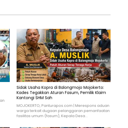
 Kota Tarakan
Irigasi Kesesirejo
Sidak Usaha Kopra di Balongmojo Mojokerto:
Kades Tegakkan Aturan Fasum, Pemilik Klaim
Kantongi SHM Sah
dan
MOJOKERTO, Panturapos.com | Merespons aduan
warga terkait dugaan pelanggaran pemanfaatan
fasilitas umum (fasum), Kepala Desa…