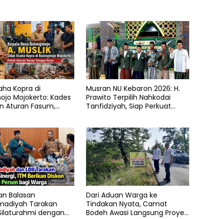
aha Kopra di
Musran NU Kebaron 2026: H.
ojo Mojokerto: Kades
Prawito Terpilih Nahkodai
n Aturan Fasum,
Tanfidziyah, Siap Perkuat
Klaim Kantongi SHM
Program Keumatan
an Balasan
Dari Aduan Warga ke
adiyah Tarakan
Tindakan Nyata, Camat
Silaturahmi dengan
Bodeh Awasi Langsung Proyek