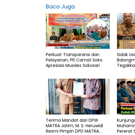
Baca Juga
Perkuat Transparansi dan
Sidak Us
Pelayanan, Plt Camat Soko
Balongm
Apresiasi Musdes Sokosari
Tegakka
Pemilik 
Sah
Terima Mandat dari DPW
Kunjung
MATRA Jatim, M. S. Heruwidi
Muhamm
Resmi Pimpin DPD MATRA
Pererat 