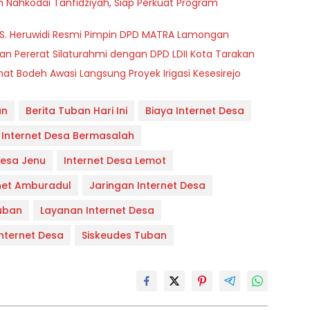
ih Nahkodai Tanfidziyah, Siap Perkuat Program
 S. Heruwidi Resmi Pimpin DPD MATRA Lamongan
 Pererat Silaturahmi dengan DPD LDII Kota Tarakan
t Bodeh Awasi Langsung Proyek Irigasi Kesesirejo
an
Berita Tuban Hari Ini
Biaya Internet Desa
Internet Desa Bermasalah
Desa Jenu
Internet Desa Lemot
rnet Amburadul
Jaringan Internet Desa
uban
Layanan Internet Desa
nternet Desa
Siskeudes Tuban