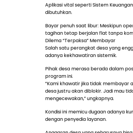
Aplikasi vital seperti Sistem Keuanga
dibutuhkan.
​Bayar penuh saat libur: Meskipun ope
tagihan tetap berjalan flat tanpa k
​Dilema “Terpaksa” Membayar
​Salah satu perangkat desa yang e
adanya kekhawatiran sistemik.
Pihak desa merasa berada dalam posis
program ini.
​”Kami khawatir jika tidak membayar
desa justru akan diblokir. Jadi mau 
mengecewakan,” ungkapnya.
​Kondisi ini memicu dugaan adanya k
dengan penyedia layanan.
Anggaran desa yang seharusnya bis