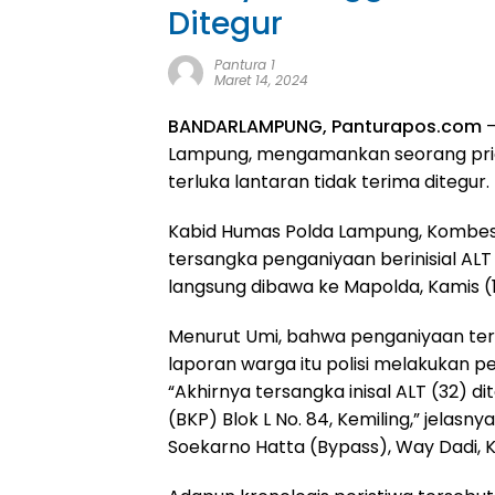
Ditegur
Pantura 1
Maret 14, 2024
BANDARLAMPUNG, Panturapos.com
–
Lampung, mengamankan seorang pria
terluka lantaran tidak terima ditegur.
Kabid Humas Polda Lampung, Kombes.
tersangka penganiyaan berinisial ALT
langsung dibawa ke Mapolda, Kamis (
Menurut Umi, bahwa penganiyaan ter
laporan warga itu polisi melakukan pe
“Akhirnya tersangka inisal ALT (32) d
(BKP) Blok L No. 84, Kemiling,” jelasny
Soekarno Hatta (Bypass), Way Dadi,