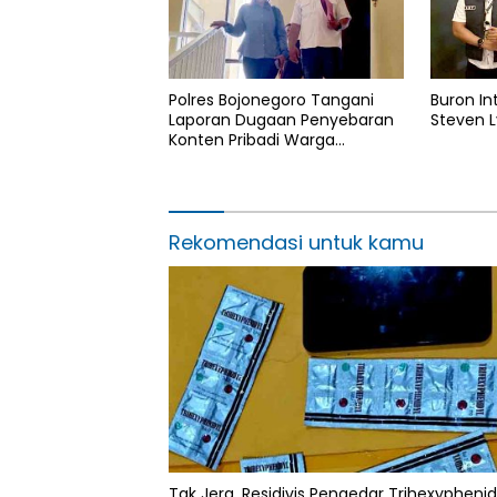
Polres Bojonegoro Tangani
Buron Int
Laporan Dugaan Penyebaran
Steven L
Konten Pribadi Warga
Kedungadem
Rekomendasi untuk kamu
Tak Jera, Residivis Pengedar Trihexyphenid