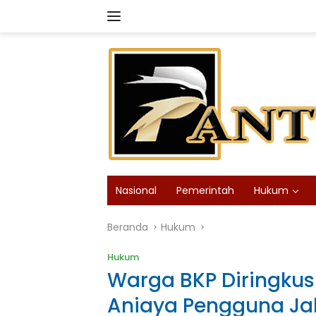
Langsung
ke
konten
Nasional
Pemerintah
Hukum
Beranda
Hukum
Hukum
Warga BKP Diringkus
Aniaya Pengguna Jal