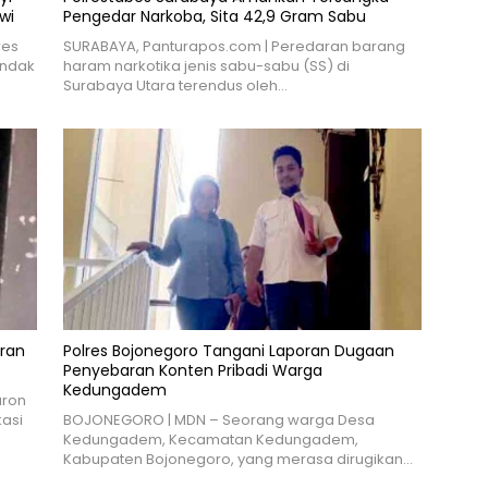
wi
Pengedar Narkoba, Sita 42,9 Gram Sabu
res
SURABAYA, Panturapos.com | Peredaran barang
indak
haram narkotika jenis sabu-sabu (SS) di
Surabaya Utara terendus oleh…
aran
Polres Bojonegoro Tangani Laporan Dugaan
Penyebaran Konten Pribadi Warga
Kedungadem
aron
asi
BOJONEGORO | MDN – Seorang warga Desa
Kedungadem, Kecamatan Kedungadem,
Kabupaten Bojonegoro, yang merasa dirugikan…