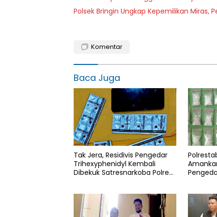
Polsek Bringin Ungkap Kepemilikan Miras
Komentar
Baca Juga
Tak Jera, Residivis Pengedar
Polrest
Trihexyphenidyl Kembali
Amankan
Dibekuk Satresnarkoba Polres
Pengedar
Ngawi
Gram S