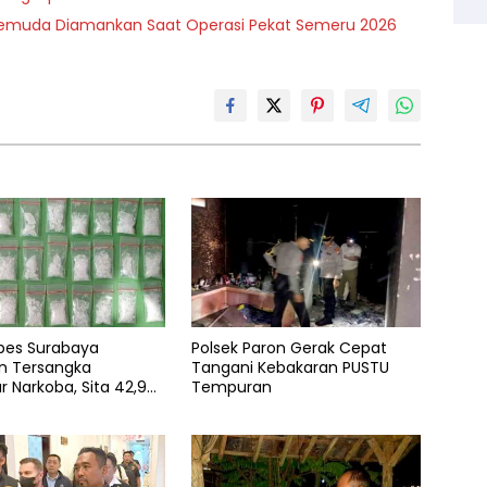
, Pemuda Diamankan Saat Operasi Pekat Semeru 2026
abes Surabaya
Polsek Paron Gerak Cepat
 Tersangka
Tangani Kebakaran PUSTU
 Narkoba, Sita 42,9
Tempuran
abu