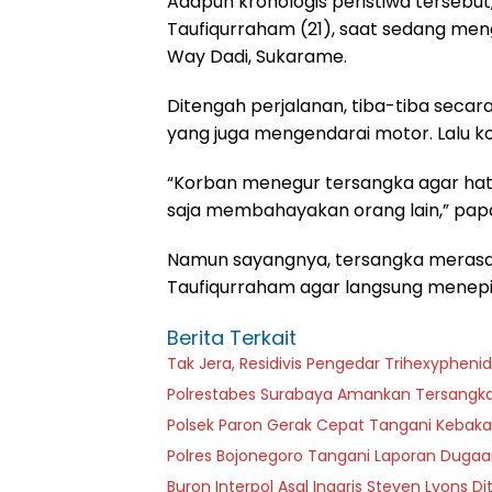
Adapun kronologis peristiwa tersebut
Taufiqurraham (21), saat sedang men
Way Dadi, Sukarame.
Ditengah perjalanan, tiba-tiba secar
yang juga mengendarai motor. Lalu ko
“Korban menegur tersangka agar hat
saja membahayakan orang lain,” pap
Namun sayangnya, tersangka merasa
Taufiqurraham agar langsung menepi
Berita Terkait
Tak Jera, Residivis Pengedar Trihexypheni
Polrestabes Surabaya Amankan Tersangka
Polsek Paron Gerak Cepat Tangani Kebak
Polres Bojonegoro Tangani Laporan Duga
Buron Interpol Asal Inggris Steven Lyons Di