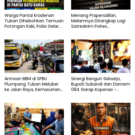
Warga Pantai Kradenan
Menang Praperadilan,
Tuban Dihebohkan Temuan
Malamnya Ditangkap Lagi
Potongan Kaki, Polisi Gelar
Satreskrim Polres
Olah TKP
Bojonegoro, Ada Apa di Balik
Kasus Ini
Antrean BBM di SPBU
Sinergi Bangun Sidoarjo,
Plumpang Tuban Meluber
Bupati Subandi dan Danrem
ke Jalan Raya, Kemacetan
084 Garap Koperasi –
Panjang Tak Terhindarkan
Jembatan Merah Putih