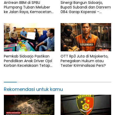
Antrean BBM di SPBU
Sinergi Bangun Sidoarjo,
Plumpang Tuban Meluber
Bupati Subandi dan Danrem
ke Jalan Raya, Kemacetan
084 Garap Koperasi –
Panjang Tak Terhindarkan
Jembatan Merah Putih
Pemkab Sidoarjo Pastikan
OTT Rp3 Juta di Mojokerto,
Pendidikan Anak Driver Ojol
Penegakan Hukum atau
Korban Kecelakaan Tetap
Teater Kriminalisasi Pers?
Berlanjut
Rekomendasi untuk kamu