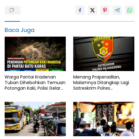
Baca Juga
Warga Pantai Kradenan
Menang Praperadilan,
Tuban Dihebohkan Temuan
Malamnya Ditangkap Lagi
Potongan Kaki, Polisi Gelar
Satreskrim Polres
Olah TKP
Bojonegoro, Ada Apa di Balik
Kasus Ini