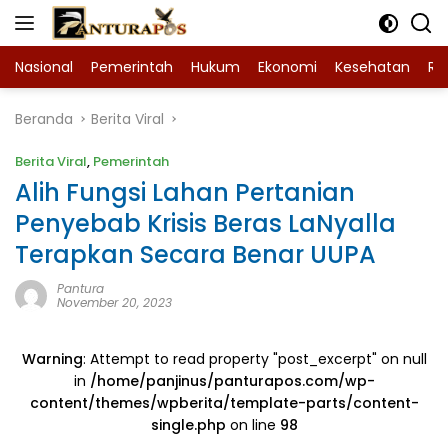
Langsung
ke
konten
Nasional
Pemerintah
Hukum
Ekonomi
Kesehatan
Ra
Beranda
Berita Viral
Berita Viral
,
Pemerintah
Alih Fungsi Lahan Pertanian
Penyebab Krisis Beras LaNyalla
Terapkan Secara Benar UUPA
Pantura
November 20, 2023
Warning
: Attempt to read property "post_excerpt" on null
in
/home/panjinus/panturapos.com/wp-
content/themes/wpberita/template-parts/content-
single.php
on line
98