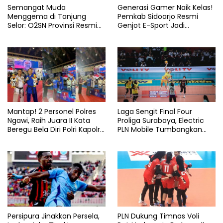
Semangat Muda
Generasi Gamer Naik Kelas!
Menggema di Tanjung
Pemkab Sidoarjo Resmi
Selor: O2SN Provinsi Resmi
Genjot E-Sport Jadi
Dibuka
Lumbung Prestasi
Mantap! 2 Personel Polres
Laga Sengit Final Four
Ngawi, Raih Juara II Kata
Proliga Surabaya, Electric
Beregu Bela Diri Polri Kapolri
PLN Mobile Tumbangkan
Cup 2026
Pertamina Enduro 3-2
Persipura Jinakkan Persela,
PLN Dukung Timnas Voli