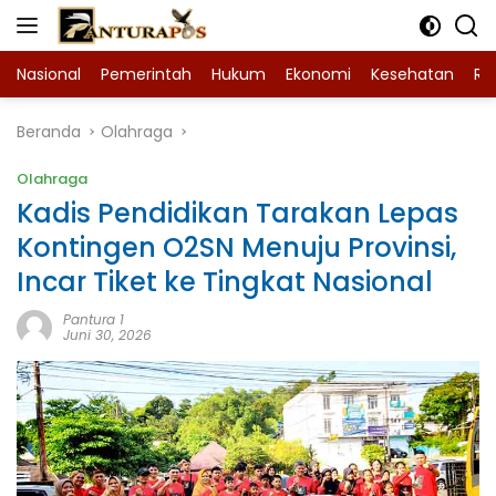
Langsung
ke
konten
Nasional
Pemerintah
Hukum
Ekonomi
Kesehatan
Ra
Beranda
Olahraga
Olahraga
Kadis Pendidikan Tarakan Lepas
Kontingen O2SN Menuju Provinsi,
Incar Tiket ke Tingkat Nasional
Pantura 1
Juni 30, 2026