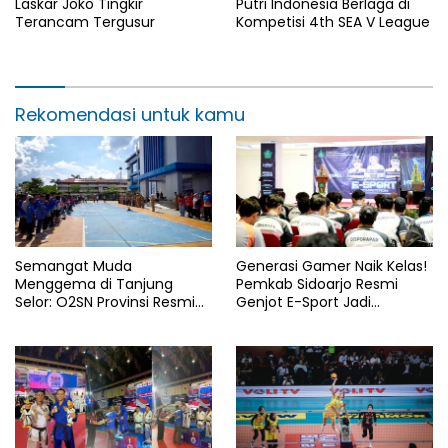
Laskar Joko Tingkir
Putri Indonesia Berlaga di
Terancam Tergusur
Kompetisi 4th SEA V League
Rekomendasi untuk kamu
Semangat Muda
Generasi Gamer Naik Kelas!
Menggema di Tanjung
Pemkab Sidoarjo Resmi
Selor: O2SN Provinsi Resmi
Genjot E-Sport Jadi
Dibuka
Lumbung Prestasi