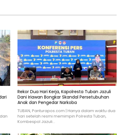
 dan Kirab Pusaka
i Ngawi ke-668
a
Rekor Dua Hari Kerja, Kapolresta Tuban Jazuli
ari
Dani Iriawan Bongkar Skandal Persetubuhan
Anak dan Pengedar Narkoba
TUBAN, Panturapos.com | Hanya dalam waktu dua
 dan
hari setelah resmi memimpin Polresta Tuban,
Kombespol Jazuli…