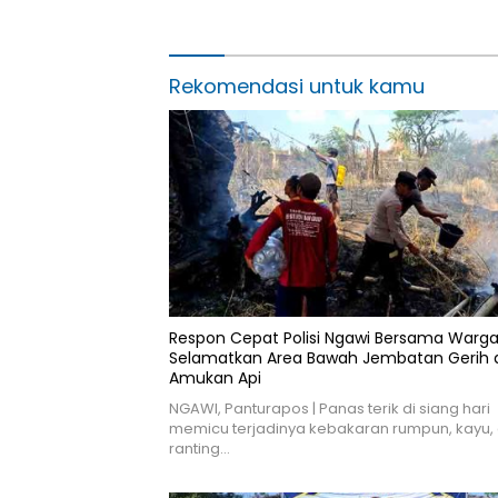
di Wilayah Kodim 0805/Ngawi
Jamasan
Hari Jad
Rekomendasi untuk kamu
Respon Cepat Polisi Ngawi Bersama Warg
Selamatkan Area Bawah Jembatan Gerih d
Amukan Api
NGAWI, Panturapos | Panas terik di siang hari
memicu terjadinya kebakaran rumpun, kayu,
ranting…