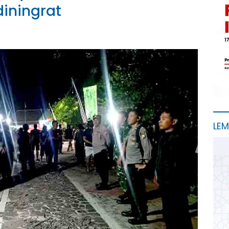
iningrat
LE