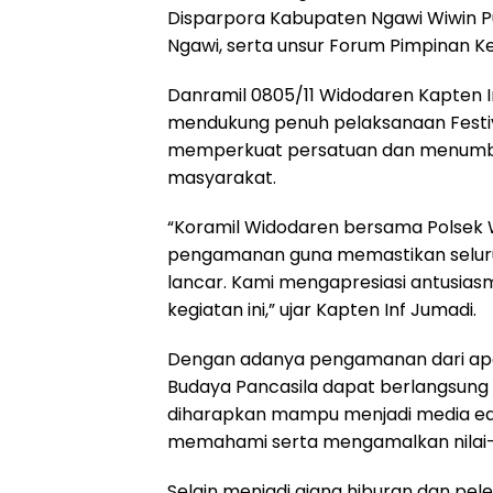
Disparpora Kabupaten Ngawi Wiwin Pu
Ngawi, serta unsur Forum Pimpinan 
Danramil 0805/11 Widodaren Kapten
mendukung penuh pelaksanaan Festiv
memperkuat persatuan dan menumb
masyarakat.
“Koramil Widodaren bersama Polsek 
pengamanan guna memastikan seluruh
lancar. Kami mengapresiasi antusia
kegiatan ini,” ujar Kapten Inf Jumadi.
Dengan adanya pengamanan dari aparat
Budaya Pancasila dapat berlangsung 
diharapkan mampu menjadi media edu
memahami serta mengamalkan nilai-ni
Selain menjadi ajang hiburan dan pele