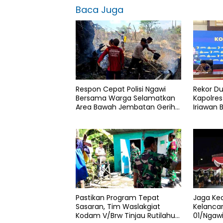
Baca Juga
Respon Cepat Polisi Ngawi
Rekor Du
Bersama Warga Selamatkan
Kapolres
Area Bawah Jembatan Gerih
Iriawan 
dari Amukan Api
Persetu
Pengeda
Pastikan Program Tepat
Jaga Ke
Sasaran, Tim Waslakgiat
Kelancar
Kodam V/Brw Tinjau Rutilahu
01/Ngaw