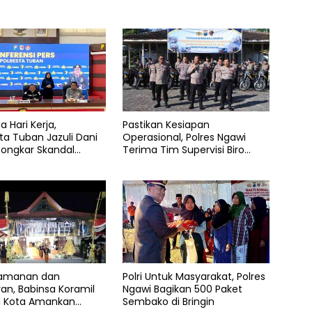
a Hari Kerja,
Pastikan Kesiapan
ta Tuban Jazuli Dani
Operasional, Polres Ngawi
Bongkar Skandal
Terima Tim Supervisi Biro
buhan Anak dan
Logistik Polda Jatim
r Narkoba
amanan dan
Polri Untuk Masyarakat, Polres
an, Babinsa Koramil
Ngawi Bagikan 500 Paket
i Kota Amankan
Sembako di Bringin