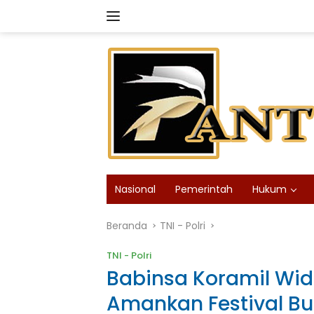
Langsung
ke
konten
Nasional
Pemerintah
Hukum
Beranda
TNI - Polri
TNI - Polri
Babinsa Koramil Wid
Amankan Festival B