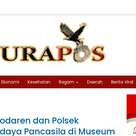
Ekonomi
Kesehatan
Ragam
Daerah
Berita Viral
odaren dan Polsek
udaya Pancasila di Museum