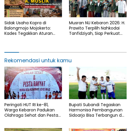
Sidak Usaha Kopra di
Musran NU Kebaron 2026: H.
Balongmojo Mojokerto:
Prawito Terpilih Nahkodai
Kades Tegakkan Aturan
Tanfidziyah, Siap Perkuat
Fasum, Pemilik Klaim
Program Keumatan
Kantongi SHM Sah
Rekomendasi untuk kamu
Peringati HUT RI ke-81,
Bupati Subandi Tegaskan
Warga Kebaron Padukan
Harmonisa Pembangunan
Olahraga Sehat dan Pesta
Sidoarjo Bisa Terbangun dari
Rakyat
Lapangan Bola