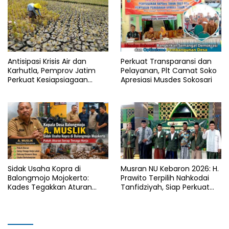
Antisipasi Krisis Air dan
Perkuat Transparansi dan
Karhutla, Pemprov Jatim
Pelayanan, Plt Camat Soko
Perkuat Kesiapsiagaan
Apresiasi Musdes Sokosari
Logistik Bencana
Sidak Usaha Kopra di
Musran NU Kebaron 2026: H.
Balongmojo Mojokerto:
Prawito Terpilih Nahkodai
Kades Tegakkan Aturan
Tanfidziyah, Siap Perkuat
Fasum, Pemilik Klaim
Program Keumatan
Kantongi SHM Sah