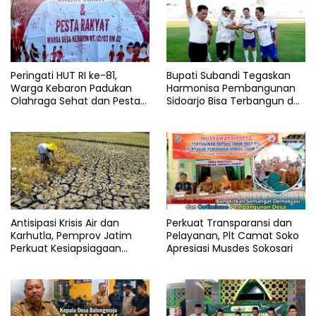
Peringati HUT RI ke-81,
Bupati Subandi Tegaskan
Warga Kebaron Padukan
Harmonisa Pembangunan
Olahraga Sehat dan Pesta
Sidoarjo Bisa Terbangun dari
Rakyat
Lapangan Bola
Antisipasi Krisis Air dan
Perkuat Transparansi dan
Karhutla, Pemprov Jatim
Pelayanan, Plt Camat Soko
Perkuat Kesiapsiagaan
Apresiasi Musdes Sokosari
Logistik Bencana