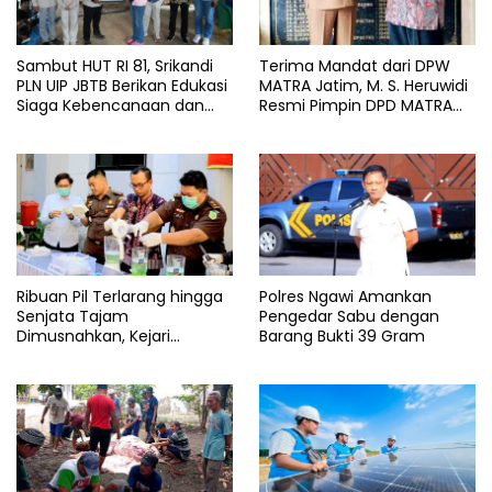
Sambut HUT RI 81, Srikandi
Terima Mandat dari DPW
PLN UIP JBTB Berikan Edukasi
MATRA Jatim, M. S. Heruwidi
Siaga Kebencanaan dan
Resmi Pimpin DPD MATRA
Tetapkan Komunitas
Lamongan
Perempuan Tangguh
Bencana di Kampung Aren
Simacan Banyuwangi
Ribuan Pil Terlarang hingga
Polres Ngawi Amankan
Senjata Tajam
Pengedar Sabu dengan
Dimusnahkan, Kejari
Barang Bukti 39 Gram
Lamongan Kirim Pesan
Keras kepada Pelaku
Kejahatan