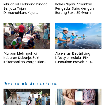
Ribuan Pil Terlarang hingga
Polres Ngawi Amankan
Senjata Tajam
Pengedar Sabu dengan
Dimusnahkan, Kejari
Barang Bukti 39 Gram
Lamongan Kirim Pesan
Keras kepada Pelaku
Kejahatan
“Kurban Melimpah di
Akselerasi Electrifying
Kebaron Sidoarjo, Bukti
Lifestyle melalui, PLN
Kekompakan Warga Kian
Luncurkan Proyek PLTS
Tak Tertandingi”
Mentari Nusantara I 1,225
Gigawatt melalui Strategi
Pengadaan Terintegrasi
GIGA ONE
Rekomendasi untuk kamu