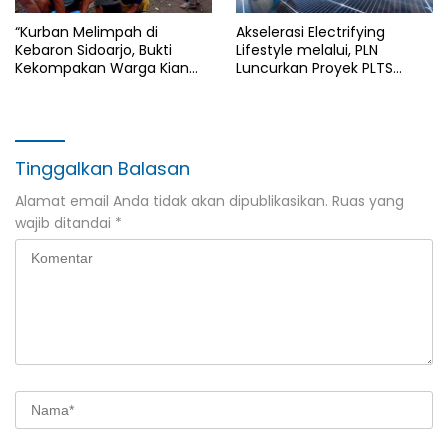
“Kurban Melimpah di
Akselerasi Electrifying
Kebaron Sidoarjo, Bukti
Lifestyle melalui, PLN
Kekompakan Warga Kian
Luncurkan Proyek PLTS
Tak Tertandingi”
Mentari Nusantara I 1,225
Gigawatt melalui Strategi
Pengadaan Terintegrasi
GIGA ONE
Tinggalkan Balasan
Alamat email Anda tidak akan dipublikasikan.
Ruas yang
wajib ditandai
*