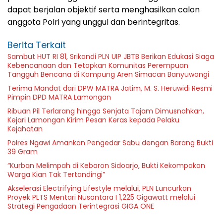
dapat berjalan objektif serta menghasilkan calon
anggota Polri yang unggul dan berintegritas.
Berita Terkait
Sambut HUT RI 81, Srikandi PLN UIP JBTB Berikan Edukasi Siaga
Kebencanaan dan Tetapkan Komunitas Perempuan
Tangguh Bencana di Kampung Aren Simacan Banyuwangi
Terima Mandat dari DPW MATRA Jatim, M. S. Heruwidi Resmi
Pimpin DPD MATRA Lamongan
Ribuan Pil Terlarang hingga Senjata Tajam Dimusnahkan,
Kejari Lamongan Kirim Pesan Keras kepada Pelaku
Kejahatan
Polres Ngawi Amankan Pengedar Sabu dengan Barang Bukti
39 Gram
“Kurban Melimpah di Kebaron Sidoarjo, Bukti Kekompakan
Warga Kian Tak Tertandingi”
Akselerasi Electrifying Lifestyle melalui, PLN Luncurkan
Proyek PLTS Mentari Nusantara I 1,225 Gigawatt melalui
Strategi Pengadaan Terintegrasi GIGA ONE