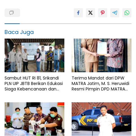
Baca Juga
Sambut HUT RI 81, Srikandi
Terima Mandat dari DPW
PLN UIP JBTB Berikan Edukasi
MATRA Jatim, M. S. Heruwidi
Siaga Kebencanaan dan
Resmi Pimpin DPD MATRA
Tetapkan Komunitas
Lamongan
Perempuan Tangguh
Bencana di Kampung Aren
Simacan Banyuwangi