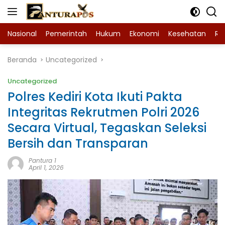
Langsung
ke
konten
Nasional
Pemerintah
Hukum
Ekonomi
Kesehatan
Ra
Beranda
Uncategorized
Uncategorized
Polres Kediri Kota Ikuti Pakta
Integritas Rekrutmen Polri 2026
Secara Virtual, Tegaskan Seleksi
Bersih dan Transparan
Pantura 1
April 1, 2026