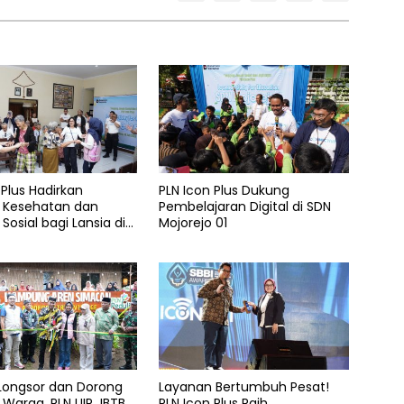
 Plus Hadirkan
PLN Icon Plus Dukung
 Kesehatan dan
Pembelajaran Digital di SDN
Sosial bagi Lansia di
Mojorejo 01
elas Kasih Malang
 Longsor dan Dorong
Layanan Bertumbuh Pesat!
Warga, PLN UIP JBTB
PLN Icon Plus Raih