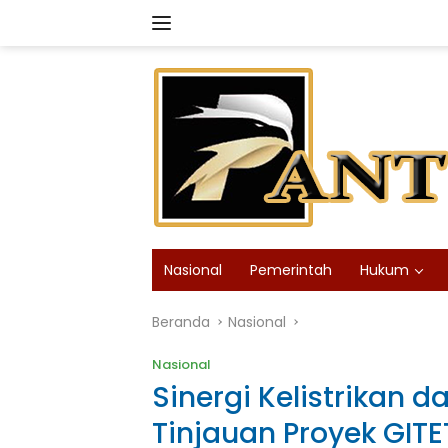
Langsung
ke
konten
Nasional
Pemerintah
Hukum
Beranda
Nasional
Nasional
Sinergi Kelistrikan da
Tinjauan Proyek GITE