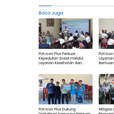
Baca Juga
PLN Icon Plus Perkuat
PLN Icon
Kepedulian Sosial melalui
Layanan
Layanan Kesehatan dan
Bantuan 
Bantuan Komprehensif bagi
Rumah B
Lansia di Malang
PLN Icon Plus Dukung
Mitigasi
Digitalisasi Kampung Nelayan
Ekonomi 