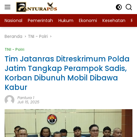
Langsung
ke
konten
Nasional
Pemerintah
Hukum
Ekonomi
Kesehatan
Ra
Beranda
TNI - Polri
TNI - Polri
Tim Jatanras Ditreskrimum Polda
Jatim Tangkap Perampok Sadis,
Korban Dibunuh Mobil Dibawa
Kabur
Pantura 1
Juli 15, 2025