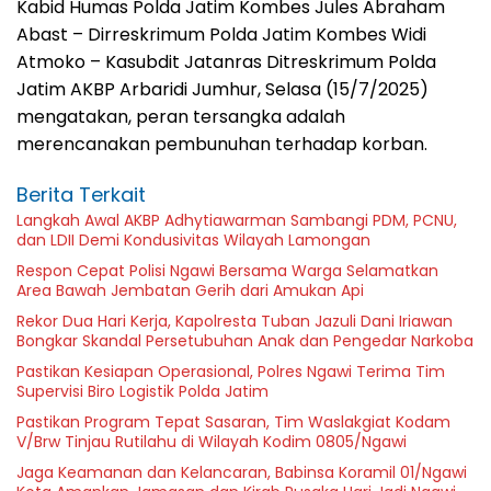
Kabid Humas Polda Jatim Kombes Jules Abraham
Abast – Dirreskrimum Polda Jatim Kombes Widi
Atmoko – Kasubdit Jatanras Ditreskrimum Polda
Jatim AKBP Arbaridi Jumhur, Selasa (15/7/2025)
mengatakan, peran tersangka adalah
merencanakan pembunuhan terhadap korban.
Berita Terkait
Langkah Awal AKBP Adhytiawarman Sambangi PDM, PCNU,
dan LDII Demi Kondusivitas Wilayah Lamongan
Respon Cepat Polisi Ngawi Bersama Warga Selamatkan
Area Bawah Jembatan Gerih dari Amukan Api
Rekor Dua Hari Kerja, Kapolresta Tuban Jazuli Dani Iriawan
Bongkar Skandal Persetubuhan Anak dan Pengedar Narkoba
Pastikan Kesiapan Operasional, Polres Ngawi Terima Tim
Supervisi Biro Logistik Polda Jatim
Pastikan Program Tepat Sasaran, Tim Waslakgiat Kodam
V/Brw Tinjau Rutilahu di Wilayah Kodim 0805/Ngawi
Jaga Keamanan dan Kelancaran, Babinsa Koramil 01/Ngawi