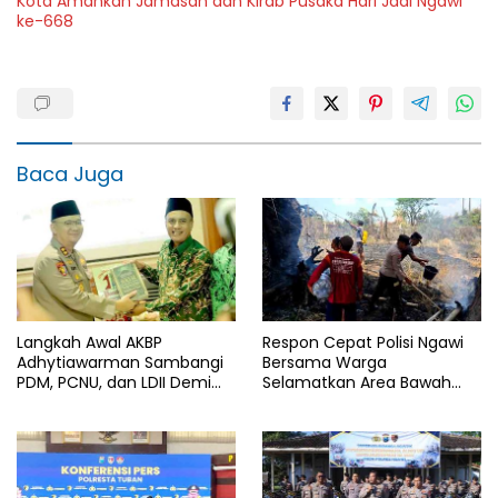
Kota Amankan Jamasan dan Kirab Pusaka Hari Jadi Ngawi
ke-668
Baca Juga
Langkah Awal AKBP
Respon Cepat Polisi Ngawi
Adhytiawarman Sambangi
Bersama Warga
PDM, PCNU, dan LDII Demi
Selamatkan Area Bawah
Kondusivitas Wilayah
Jembatan Gerih dari
Lamongan
Amukan Api