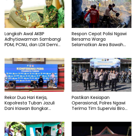
Langkah Awal AKBP
Respon Cepat Polisi Ngawi
Adhytiawarman Sambangi
Bersama Warga
PDM, PCNU, dan LDII Demi
Selamatkan Area Bawah
Kondusivitas Wilayah
Jembatan Gerih dari
Lamongan
Amukan Api
Rekor Dua Hari Kerja,
Pastikan Kesiapan
Kapolresta Tuban Jazuli
Operasional, Polres Ngawi
Dani Iriawan Bongkar
Terima Tim Supervisi Biro
Skandal Persetubuhan Anak
Logistik Polda Jatim
dan Pengedar Narkoba