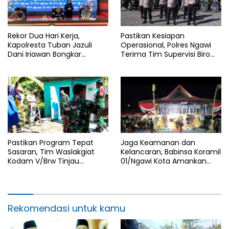
Rekor Dua Hari Kerja,
Pastikan Kesiapan
Kapolresta Tuban Jazuli
Operasional, Polres Ngawi
Dani Iriawan Bongkar
Terima Tim Supervisi Biro
Skandal Persetubuhan Anak
Logistik Polda Jatim
dan Pengedar Narkoba
Pastikan Program Tepat
Jaga Keamanan dan
Sasaran, Tim Waslakgiat
Kelancaran, Babinsa Koramil
Kodam V/Brw Tinjau
01/Ngawi Kota Amankan
Rutilahu di Wilayah Kodim
Jamasan dan Kirab Pusaka
0805/Ngawi
Hari Jadi Ngawi ke-668
Rekomendasi untuk kamu