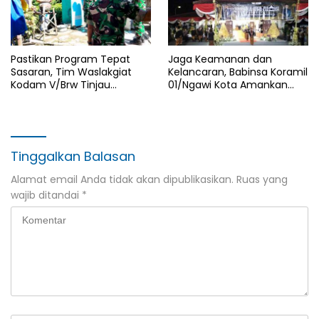
Pastikan Program Tepat
Jaga Keamanan dan
Sasaran, Tim Waslakgiat
Kelancaran, Babinsa Koramil
Kodam V/Brw Tinjau
01/Ngawi Kota Amankan
Rutilahu di Wilayah Kodim
Jamasan dan Kirab Pusaka
0805/Ngawi
Hari Jadi Ngawi ke-668
Tinggalkan Balasan
Alamat email Anda tidak akan dipublikasikan.
Ruas yang
wajib ditandai
*