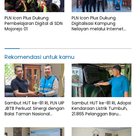
PLN Icon Plus Dukung
PLN Icon Plus Dukung
Pembelajaran Digital di SDN
Digitalisasi Kampung
Mojorejo 01
Nelayan melalui Internet
Gratis di Desa Nelayan
Rajatama
Rekomendasi untuk kamu
Sambut HUT ke-81 RI, PLN UIP
Sambut HUT ke-81 RI, Adopsi
JBTB Perkuat Sinergi dengan
Kendaraan Listrik Tumbuh,
Balai Taman Nasional
21.865 Pelanggan Baru
Baluran Bahas Kajian
Gunakan Home Charging
Rencana Proyek SUTET 500
Services PLN pada Semester
kV Paiton–
I 2026
Watudodol/Kalipuro