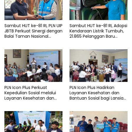
Sambut HUT ke-81 RI, PLN UIP
Sambut HUT ke-81 RI, Adopsi
JBTB Perkuat Sinergi dengan
Kendaraan Listrik Tumbuh,
Balai Taman Nasional
21.865 Pelanggan Baru
Baluran Bahas Kajian
Gunakan Home Charging
Rencana Proyek SUTET 500
Services PLN pada Semester
kV Paiton–
I 2026
Watudodol/Kalipuro
PLN Icon Plus Perkuat
PLN Icon Plus Hadirkan
Kepedulian Sosial melalui
Layanan Kesehatan dan
Layanan Kesehatan dan
Bantuan Sosial bagi Lansia
Bantuan Komprehensif bagi
di Rumah Belas Kasih
Lansia di Malang
Malang