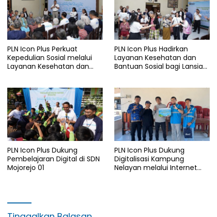
PLN Icon Plus Perkuat
PLN Icon Plus Hadirkan
Kepedulian Sosial melalui
Layanan Kesehatan dan
Layanan Kesehatan dan
Bantuan Sosial bagi Lansia
Bantuan Komprehensif bagi
di Rumah Belas Kasih
Lansia di Malang
Malang
PLN Icon Plus Dukung
PLN Icon Plus Dukung
Pembelajaran Digital di SDN
Digitalisasi Kampung
Mojorejo 01
Nelayan melalui Internet
Gratis di Desa Nelayan
Rajatama
Tinggalkan Balasan