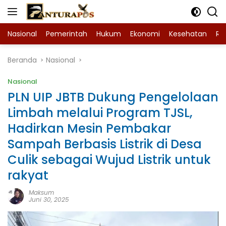
Langsung
ke
konten
Nasional
Pemerintah
Hukum
Ekonomi
Kesehatan
Ra
Beranda
Nasional
Nasional
PLN UIP JBTB Dukung Pengelolaan
Limbah melalui Program TJSL,
Hadirkan Mesin Pembakar
Sampah Berbasis Listrik di Desa
Culik sebagai Wujud Listrik untuk
rakyat
Maksum
Juni 30, 2025