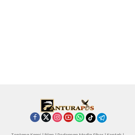
Tentang Kami
|
Iklan
|
Pedoman Media Siber
|
Kontak
|