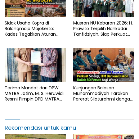
Sidak Usaha Kopra di
Musran NU Kebaron 2026: H.
Balongmojo Mojokerto:
Prawito Terpilih Nahkodai
Kades Tegakkan Aturan
Tanfidziyah, Siap Perkuat
Fasum, Pemilik Klaim
Program Keumatan
Kantongi SHM Sah
Terima Mandat dari DPW
Kunjungan Balasan
MATRA Jatim, M. S. Heruwidi
Muhammadiyah Tarakan
Resmi Pimpin DPD MATRA
Pererat Silaturahmi dengan
Lamongan
DPD LDII Kota Tarakan
Rekomendasi untuk kamu