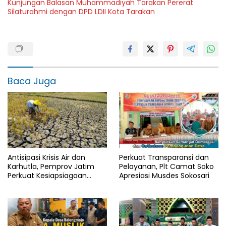
Kunjungan Balasan Muhammadiyah Tarakan Pererat
Silaturahmi dengan DPD LDII Kota Tarakan
Baca Juga
Antisipasi Krisis Air dan
Perkuat Transparansi dan
Karhutla, Pemprov Jatim
Pelayanan, Plt Camat Soko
Perkuat Kesiapsiagaan
Apresiasi Musdes Sokosari
Logistik Bencana