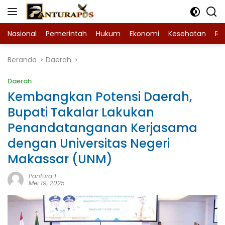
Langsung
ke
konten
Nasional
Pemerintah
Hukum
Ekonomi
Kesehatan
Ra
Beranda
Daerah
Daerah
Kembangkan Potensi Daerah,
Bupati Takalar Lakukan
Penandatanganan Kerjasama
dengan Universitas Negeri
Makassar (UNM)
Pantura 1
Mei 19, 2025