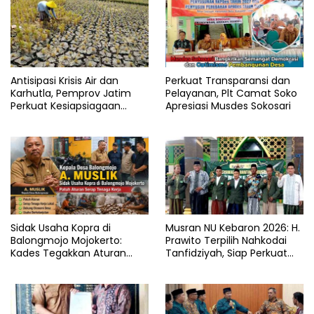
Antisipasi Krisis Air dan
Perkuat Transparansi dan
Karhutla, Pemprov Jatim
Pelayanan, Plt Camat Soko
Perkuat Kesiapsiagaan
Apresiasi Musdes Sokosari
Logistik Bencana
Sidak Usaha Kopra di
Musran NU Kebaron 2026: H.
Balongmojo Mojokerto:
Prawito Terpilih Nahkodai
Kades Tegakkan Aturan
Tanfidziyah, Siap Perkuat
Fasum, Pemilik Klaim
Program Keumatan
Kantongi SHM Sah