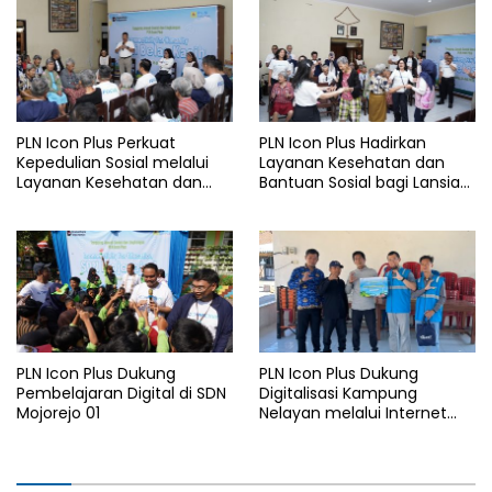
kV Paiton–
I 2026
Watudodol/Kalipuro
PLN Icon Plus Perkuat
PLN Icon Plus Hadirkan
Kepedulian Sosial melalui
Layanan Kesehatan dan
Layanan Kesehatan dan
Bantuan Sosial bagi Lansia
Bantuan Komprehensif bagi
di Rumah Belas Kasih
Lansia di Malang
Malang
PLN Icon Plus Dukung
PLN Icon Plus Dukung
Pembelajaran Digital di SDN
Digitalisasi Kampung
Mojorejo 01
Nelayan melalui Internet
Gratis di Desa Nelayan
Rajatama