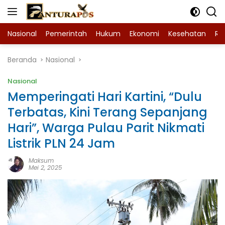
Langsung
ke
konten
Nasional
Pemerintah
Hukum
Ekonomi
Kesehatan
Ra
Beranda
Nasional
Nasional
Memperingati Hari Kartini, “Dulu
Terbatas, Kini Terang Sepanjang
Hari”, Warga Pulau Parit Nikmati
Listrik PLN 24 Jam
Maksum
Mei 2, 2025