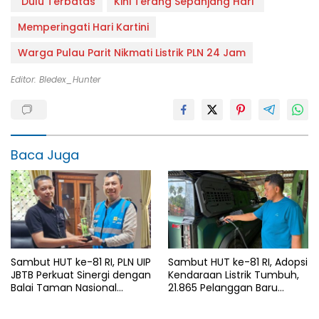
"Dulu Terbatas
Kini Terang Sepanjang Hari"
Memperingati Hari Kartini
Warga Pulau Parit Nikmati Listrik PLN 24 Jam
Editor: Bledex_Hunter
Baca Juga
Sambut HUT ke-81 RI, PLN UIP
Sambut HUT ke-81 RI, Adopsi
JBTB Perkuat Sinergi dengan
Kendaraan Listrik Tumbuh,
Balai Taman Nasional
21.865 Pelanggan Baru
Baluran Bahas Kajian
Gunakan Home Charging
Rencana Proyek SUTET 500
Services PLN pada Semester