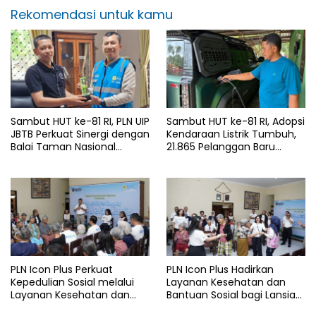
Rekomendasi untuk kamu
Sambut HUT ke-81 RI, PLN UIP
Sambut HUT ke-81 RI, Adopsi
JBTB Perkuat Sinergi dengan
Kendaraan Listrik Tumbuh,
Balai Taman Nasional
21.865 Pelanggan Baru
Baluran Bahas Kajian
Gunakan Home Charging
Rencana Proyek SUTET 500
Services PLN pada Semester
kV Paiton–
I 2026
Watudodol/Kalipuro
PLN Icon Plus Perkuat
PLN Icon Plus Hadirkan
Kepedulian Sosial melalui
Layanan Kesehatan dan
Layanan Kesehatan dan
Bantuan Sosial bagi Lansia
Bantuan Komprehensif bagi
di Rumah Belas Kasih