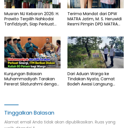
Musran NU Kebaron 2026: H.
Terima Mandat dari DPW
Prawito Terpilih Nahkodai
MATRA Jatim, M. S. Heruwidi
Tanfidziyah, Siap Perkuat
Resmi Pimpin DPD MATRA
Program Keumatan
Lamongan
Kunjungan Balasan
Dari Aduan Warga ke
Muhammadiyah Tarakan
Tindakan Nyata, Camat
Pererat Silaturahmi dengan
Bodeh Awasi Langsung
DPD LDII Kota Tarakan
Proyek Irigasi Kesesirejo
Tinggalkan Balasan
Alamat email Anda tidak akan dipublikasikan.
Ruas yang