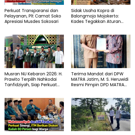
Perkuat Transparansi dan
Sidak Usaha Kopra di
Pelayanan, Plt Camat Soko
Balongmojo Mojokerto:
Apresiasi Musdes Sokosari
Kades Tegakkan Aturan
Fasum, Pemilik Klaim
Kantongi SHM Sah
Musran NU Kebaron 2026: H.
Terima Mandat dari DPW
Prawito Terpilih Nahkodai
MATRA Jatim, M. S. Heruwidi
Tanfidziyah, Siap Perkuat
Resmi Pimpin DPD MATRA
Program Keumatan
Lamongan