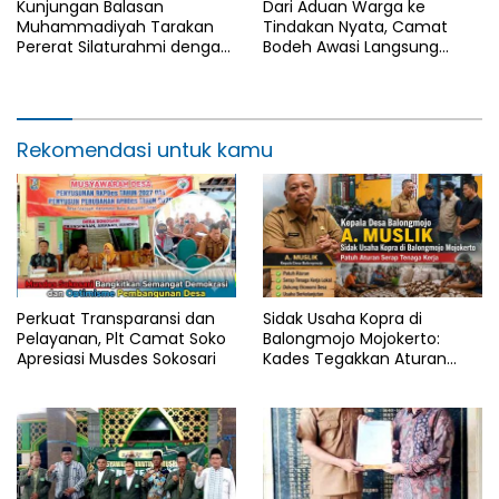
Kunjungan Balasan
Dari Aduan Warga ke
Muhammadiyah Tarakan
Tindakan Nyata, Camat
Pererat Silaturahmi dengan
Bodeh Awasi Langsung
DPD LDII Kota Tarakan
Proyek Irigasi Kesesirejo
Rekomendasi untuk kamu
Perkuat Transparansi dan
Sidak Usaha Kopra di
Pelayanan, Plt Camat Soko
Balongmojo Mojokerto:
Apresiasi Musdes Sokosari
Kades Tegakkan Aturan
Fasum, Pemilik Klaim
Kantongi SHM Sah