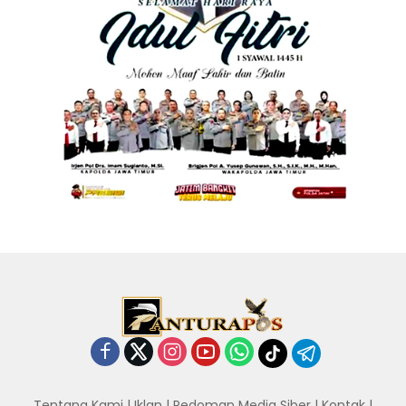
Tentang Kami
|
Iklan
|
Pedoman Media Siber
|
Kontak
|