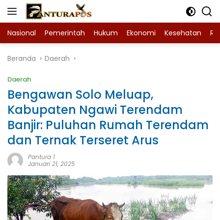
Langsung
ke
konten
Nasional
Pemerintah
Hukum
Ekonomi
Kesehatan
Ra
Beranda
Daerah
Daerah
Bengawan Solo Meluap,
Kabupaten Ngawi Terendam
Banjir: Puluhan Rumah Terendam
dan Ternak Terseret Arus
Pantura 1
Januari 21, 2025