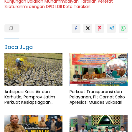
Kunjungan Balasan Muhammadiyah Tarakan Pererat
Silaturahmi dengan DPD LDII Kota Tarakan
Baca Juga
Antisipasi Krisis Air dan
Perkuat Transparansi dan
Karhutla, Pemprov Jatim
Pelayanan, Plt Camat Soko
Perkuat Kesiapsiagaan
Apresiasi Musdes Sokosari
Logistik Bencana