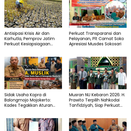
Antisipasi Krisis Air dan
Perkuat Transparansi dan
Karhutla, Pemprov Jatim
Pelayanan, Plt Camat Soko
Perkuat Kesiapsiagaan
Apresiasi Musdes Sokosari
Logistik Bencana
Sidak Usaha Kopra di
Musran NU Kebaron 2026: H.
Balongmojo Mojokerto:
Prawito Terpilih Nahkodai
Kades Tegakkan Aturan
Tanfidziyah, Siap Perkuat
Fasum, Pemilik Klaim
Program Keumatan
Kantongi SHM Sah