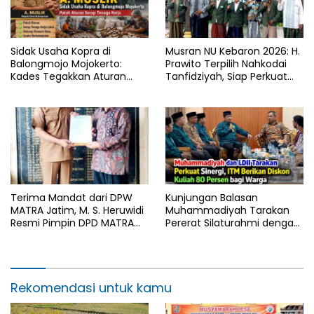
Sidak Usaha Kopra di
Musran NU Kebaron 2026: H.
Balongmojo Mojokerto:
Prawito Terpilih Nahkodai
Kades Tegakkan Aturan
Tanfidziyah, Siap Perkuat
Fasum, Pemilik Klaim
Program Keumatan
Kantongi SHM Sah
Terima Mandat dari DPW
Kunjungan Balasan
MATRA Jatim, M. S. Heruwidi
Muhammadiyah Tarakan
Resmi Pimpin DPD MATRA
Pererat Silaturahmi dengan
Lamongan
DPD LDII Kota Tarakan
Rekomendasi untuk kamu