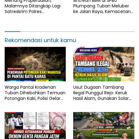
Menang Praperadilan,
Antrean BBM di SPBU
Malamnya Ditangkap Lagi
Plumpang Tuban Meluber
Satreskrim Polres
ke Jalan Raya, Kemacetan
Bojonegoro, Ada Apa di Balik
Panjang Tak Terhindarkan
Kasus Ini
Rekomendasi untuk kamu
Warga Pantai Kradenan
Usut Dugaan Tambang
Tuban Dihebohkan Temuan
Ilegal Punggul Rejo: Keruk
Potongan Kaki, Polisi Gelar
Hasil Alam, Gunakan Solar
Olah TKP
Subsidi