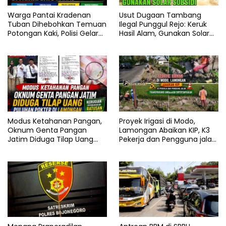
Warga Pantai Kradenan
Usut Dugaan Tambang
Tuban Dihebohkan Temuan
Ilegal Punggul Rejo: Keruk
Potongan Kaki, Polisi Gelar
Hasil Alam, Gunakan Solar
Olah TKP
Subsidi
Modus Ketahanan Pangan,
Proyek Irigasi di Modo,
Oknum Genta Pangan
Lamongan Abaikan KIP, K3
Jatim Diduga Tilap Uang
Pekerja dan Pengguna jalan,
Puluhan Pokter di
Transparansi Anggaran
Lamongan
Dipertanyakan