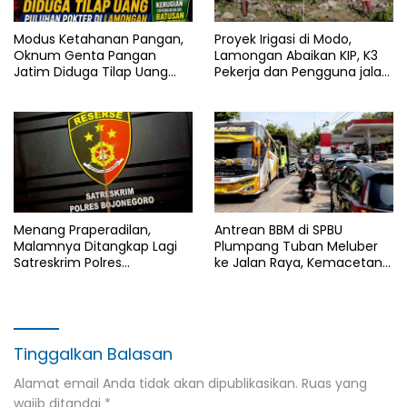
Modus Ketahanan Pangan,
Proyek Irigasi di Modo,
Oknum Genta Pangan
Lamongan Abaikan KIP, K3
Jatim Diduga Tilap Uang
Pekerja dan Pengguna jalan,
Puluhan Pokter di
Transparansi Anggaran
Lamongan
Dipertanyakan
Menang Praperadilan,
Antrean BBM di SPBU
Malamnya Ditangkap Lagi
Plumpang Tuban Meluber
Satreskrim Polres
ke Jalan Raya, Kemacetan
Bojonegoro, Ada Apa di Balik
Panjang Tak Terhindarkan
Kasus Ini
Tinggalkan Balasan
Alamat email Anda tidak akan dipublikasikan.
Ruas yang
wajib ditandai
*