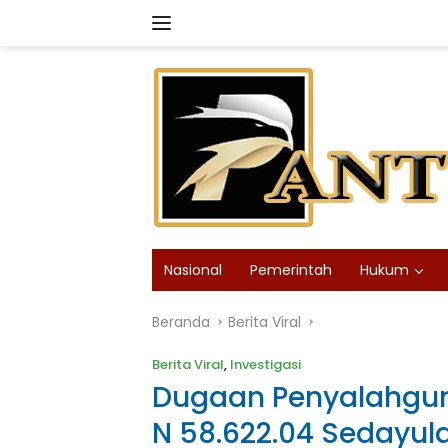
Langsung
ke
konten
Nasional
Pemerintah
Hukum
Beranda
Berita Viral
Berita Viral
,
Investigasi
Dugaan Penyalahgun
N 58.622.04 Sedayu