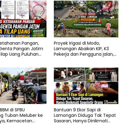
etahanan Pangan,
Proyek Irigasi di Modo,
enta Pangan Jatim
Lamongan Abaikan KIP, K3
ilap Uang Puluhan
Pekerja dan Pengguna jalan,
di Lamongan
Transparansi Anggaran
Dipertanyakan
BBM di SPBU
Bantuan 9 Ekor Sapi di
g Tuban Meluber ke
Lamongan Diduga Tak Tepat
aya, Kemacetan
Sasaran, Hanya Dinikmati
 Tak Terhindarkan
Segelintir Orang