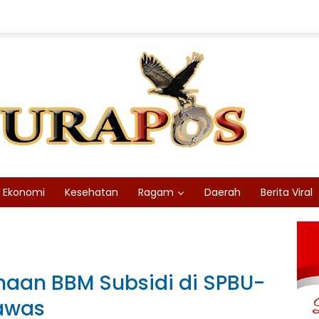
Ekonomi
Kesehatan
Ragam
Daerah
Berita Viral
aan BBM Subsidi di SPBU-
lawas