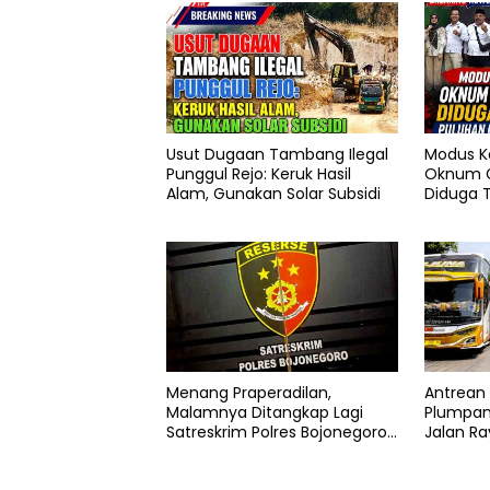
Usut Dugaan Tambang Ilegal
Modus K
Punggul Rejo: Keruk Hasil
Oknum G
Alam, Gunakan Solar Subsidi
Diduga T
Pokter 
Menang Praperadilan,
Antrean 
Malamnya Ditangkap Lagi
Plumpan
Satreskrim Polres Bojonegoro,
Jalan R
Ada Apa di Balik Kasus Ini
Panjang