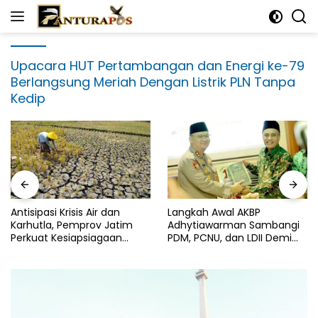
Langsung
ke
konten
Upacara HUT Pertambangan dan Energi ke-79
Berlangsung Meriah Dengan Listrik PLN Tanpa
Kedip
Antisipasi Krisis Air dan
Langkah Awal AKBP
Karhutla, Pemprov Jatim
Adhytiawarman Sambangi
Perkuat Kesiapsiagaan
PDM, PCNU, dan LDII Demi
Logistik Bencana
Kondusivitas Wilayah
Lamongan