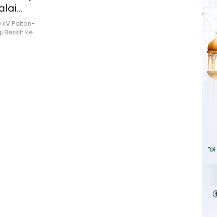
alai
kung
 kV Paiton-
 Bersih ke