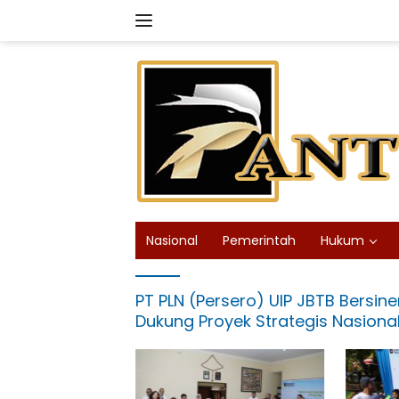
Langsung
ke
konten
Nasional
Pemerintah
Hukum
PT PLN (Persero) UIP JBTB Bersin
Dukung Proyek Strategis Nasiona