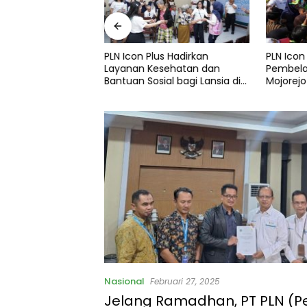
s Perkuat
PLN Icon Plus Hadirkan
PLN Icon
Sosial melalui
Layanan Kesehatan dan
Pembelaj
sehatan dan
Bantuan Sosial bagi Lansia di
Mojorejo
mprehensif bagi
Rumah Belas Kasih Malang
alang
Nasional
Februari 27, 2025
Jelang Ramadhan, PT PLN (P