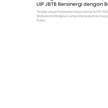
UIP JBTB Bersinergi dengan B
Taman Nasional Baluran Du
Tindak Lanjut Perjanjian Kerja Sama SUTET 500
Proyek Strategis Nasional
Watudodol/Kalipuro untuk Menyalurkan Energi
Pulau…