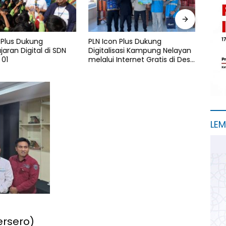
 Plus Dukung
PLN Icon Plus Dukung
Sambu
aran Digital di SDN
Digitalisasi Kampung Nelayan
UIP J
 01
melalui Internet Gratis di Desa
Kebe
Nelayan Rajatama
Komu
Tang
Kamp
Bany
LE
ersero)