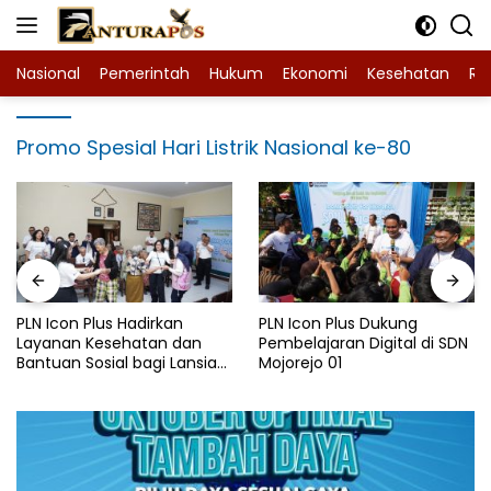
Langsung
ke
konten
Nasional
Pemerintah
Hukum
Ekonomi
Kesehatan
Ra
Promo Spesial Hari Listrik Nasional ke-80
PLN Icon Plus Hadirkan
PLN Icon Plus Dukung
Layanan Kesehatan dan
Pembelajaran Digital di SDN
Bantuan Sosial bagi Lansia
Mojorejo 01
di Rumah Belas Kasih
Malang