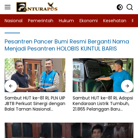
Langsung
ke
konten
Nasional
Pemerintah
Hukum
Ekonomi
Kesehatan
Ra
Pesantren Pancer Bumi Resmi Berganti Nama
Menjadi Pesantren HOLOBIS KUNTUL BARIS
Sambut HUT ke-81 RI, PLN UIP
Sambut HUT ke-81 RI, Adopsi
JBTB Perkuat Sinergi dengan
Kendaraan Listrik Tumbuh,
Balai Taman Nasional
21.865 Pelanggan Baru
Baluran Bahas Kajian
Gunakan Home Charging
Rencana Proyek SUTET 500
Services PLN pada Semester
kV Paiton–
I 2026
Watudodol/Kalipuro