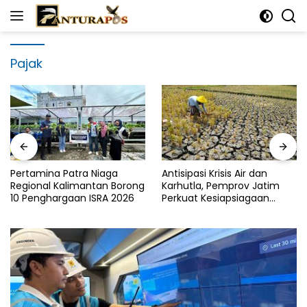
Langsung
ke
konten
Pajak
Pertamina Patra Niaga
Antisipasi Krisis Air dan
Regional Kalimantan Borong
Karhutla, Pemprov Jatim
10 Penghargaan ISRA 2026
Perkuat Kesiapsiagaan
Logistik Bencana