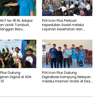
UT ke-81 RI, Adopsi
PLN Icon Plus Perkuat
n Listrik Tumbuh,
Kepedulian Sosial melalui
elanggan Baru
Layanan Kesehatan dan
 Home Charging
Bantuan Komprehensif bagi
 PLN pada Semester I
Lansia di Malang
 Plus Dukung
PLN Icon Plus Dukung
aran Digital di SDN
Digitalisasi Kampung Nelayan
 01
melalui Internet Gratis di Desa
Nelayan Rajatama