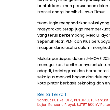
bentuk komitmen perusahaan dalam 
transisi energi bersih di Jawa Timur.
“Kami ingin menghadirkan solusi yan
masyarakat, tetapi juga memperkuat
yang terus berkembang. Melalui laya
Sepenuh Hati’, PLN Icon Plus berupay
maupun dunia usaha dalam menghadapi
Melalui partisipasi dalam J-MOVE 20
menegaskan komitmennya untuk terus
adaptif, terintegrasi, dan berorient
sekaligus menjadi bagian dari duk
kota pintar berbasis teknologi dan e
Berita Terkait
Sambut HUT ke-81 RI, PLN UIP JBTB Perkuat
Kajian Rencana Proyek SUTET 500 kV Pait