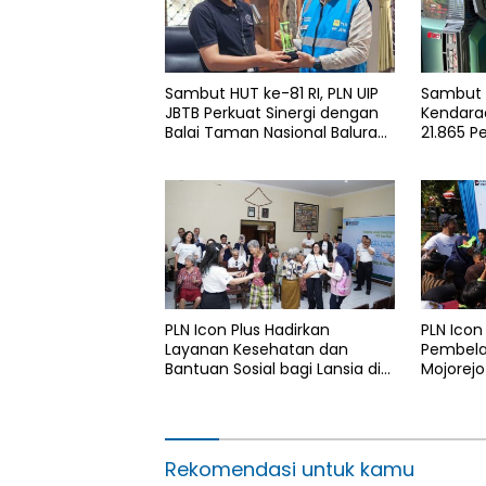
Sambut HUT ke-81 RI, PLN UIP
Sambut H
JBTB Perkuat Sinergi dengan
Kendaraa
Balai Taman Nasional Baluran
21.865 P
Bahas Kajian Rencana Proyek
Gunakan
SUTET 500 kV Paiton–
Services
Watudodol/Kalipuro
2026
PLN Icon Plus Hadirkan
PLN Icon
Layanan Kesehatan dan
Pembelaj
Bantuan Sosial bagi Lansia di
Mojorejo
Rumah Belas Kasih Malang
Rekomendasi untuk kamu