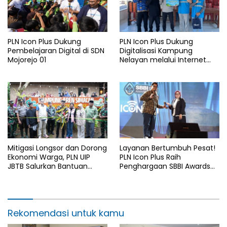
PLN Icon Plus Dukung
PLN Icon Plus Dukung
Pembelajaran Digital di SDN
Digitalisasi Kampung
Mojorejo 01
Nelayan melalui Internet
Gratis di Desa Nelayan
Rajatama
Mitigasi Longsor dan Dorong
Layanan Bertumbuh Pesat!
Ekonomi Warga, PLN UIP
PLN Icon Plus Raih
JBTB Salurkan Bantuan
Penghargaan SBBI Awards
Konservasi 4.000 Pohon
2026
Aren Genjah Asal Aceh di
Banyuwangi
Rekomendasi untuk kamu