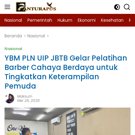
Langsung
ke
konten
Nasional
Pemerintah
Hukum
Ekonomi
Kesehatan
Ra
Beranda
Nasional
Nasional
YBM PLN UIP JBTB Gelar Pelatihan
Barber Cahaya Berdaya untuk
Tingkatkan Keterampilan
Pemuda
Maksum
Mei 26, 2026