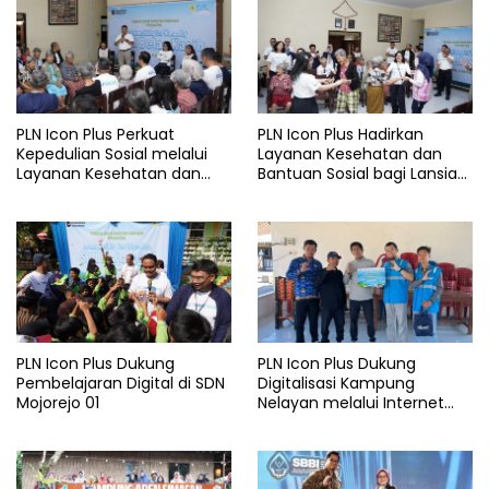
PLN Icon Plus Perkuat
PLN Icon Plus Hadirkan
Kepedulian Sosial melalui
Layanan Kesehatan dan
Layanan Kesehatan dan
Bantuan Sosial bagi Lansia
Bantuan Komprehensif bagi
di Rumah Belas Kasih
Lansia di Malang
Malang
PLN Icon Plus Dukung
PLN Icon Plus Dukung
Pembelajaran Digital di SDN
Digitalisasi Kampung
Mojorejo 01
Nelayan melalui Internet
Gratis di Desa Nelayan
Rajatama