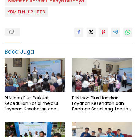
Pelatihan Barber Cahaya Berdaya
YBM PLN UIP JBTB
Baca Juga
PLN Icon Plus Perkuat
PLN Icon Plus Hadirkan
Kepedulian Sosial melalui
Layanan Kesehatan dan
Layanan Kesehatan dan
Bantuan Sosial bagi Lansia
Bantuan Komprehensif bagi
di Rumah Belas Kasih
Lansia di Malang
Malang