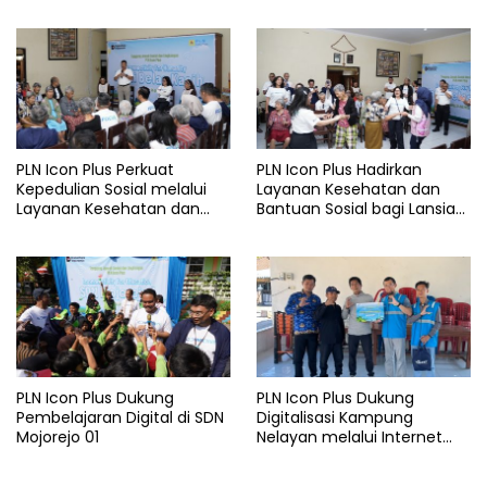
Rencana Proyek SUTET 500
Services PLN pada Semester
kV Paiton–
I 2026
Watudodol/Kalipuro
PLN Icon Plus Perkuat
PLN Icon Plus Hadirkan
Kepedulian Sosial melalui
Layanan Kesehatan dan
Layanan Kesehatan dan
Bantuan Sosial bagi Lansia
Bantuan Komprehensif bagi
di Rumah Belas Kasih
Lansia di Malang
Malang
PLN Icon Plus Dukung
PLN Icon Plus Dukung
Pembelajaran Digital di SDN
Digitalisasi Kampung
Mojorejo 01
Nelayan melalui Internet
Gratis di Desa Nelayan
Rajatama