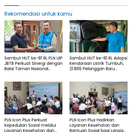
Rekomendasi untuk kamu
Sambut HUT ke-81 RI, PLN UIP
Sambut HUT ke-81 RI, Adopsi
JBTB Perkuat Sinergi dengan
Kendaraan Listrik Tumbuh,
Balai Taman Nasional
21.865 Pelanggan Baru
Baluran Bahas Kajian
Gunakan Home Charging
Rencana Proyek SUTET 500
Services PLN pada Semester
kV Paiton–
I 2026
Watudodol/Kalipuro
PLN Icon Plus Perkuat
PLN Icon Plus Hadirkan
Kepedulian Sosial melalui
Layanan Kesehatan dan
Layanan Kesehatan dan
Bantuan Sosial bagi Lansia