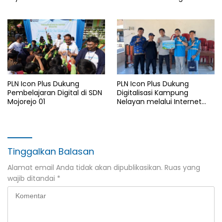
Bantuan Komprehensif bagi
di Rumah Belas Kasih
Lansia di Malang
Malang
PLN Icon Plus Dukung
PLN Icon Plus Dukung
Pembelajaran Digital di SDN
Digitalisasi Kampung
Mojorejo 01
Nelayan melalui Internet
Gratis di Desa Nelayan
Rajatama
Tinggalkan Balasan
Alamat email Anda tidak akan dipublikasikan.
Ruas yang
wajib ditandai
*