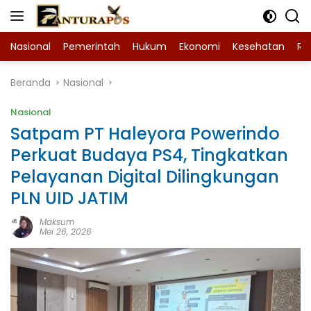
Langsung
ke
konten
Nasional
Pemerintah
Hukum
Ekonomi
Kesehatan
Ra
Beranda
Nasional
Nasional
Satpam PT Haleyora Powerindo
Perkuat Budaya PS4, Tingkatkan
Pelayanan Digital Dilingkungan
PLN UID JATIM
Maksum
Mei 26, 2026