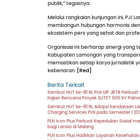
publik,” tegasnya.
Melalui rangkaian kunjungan ini, PJ
membangun hubungan harmonis deng
ekosistem pers yang sehat dan profes
Organisasi ini berharap sinergi yan
Kabupaten Lamongan yang transparan,
memastikan setiap karya jurnalistik y
kebenaran.
[Red]
Berita Terkait
Sambut HUT ke-81 RI, PLN UIP JBTB Perkuat
Kajian Rencana Proyek SUTET 500 kV Pait
Sambut HUT ke-81 RI, Adopsi Kendaraan L
Charging Services PLN pada Semester I 20
PLN Icon Plus Perkuat Kepedulian Sosial 
bagi Lansia di Malang
PLN Icon Plus Hadirkan Layanan Kesehatan 