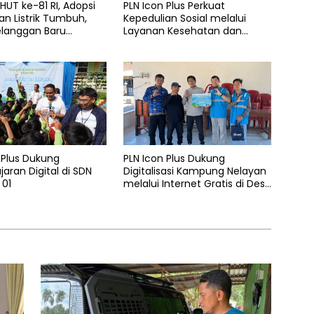
UT ke-81 RI, Adopsi
PLN Icon Plus Perkuat
n Listrik Tumbuh,
Kepedulian Sosial melalui
elanggan Baru
Layanan Kesehatan dan
 Home Charging
Bantuan Komprehensif bagi
 PLN pada Semester I
Lansia di Malang
 Plus Dukung
PLN Icon Plus Dukung
aran Digital di SDN
Digitalisasi Kampung Nelayan
 01
melalui Internet Gratis di Desa
Nelayan Rajatama