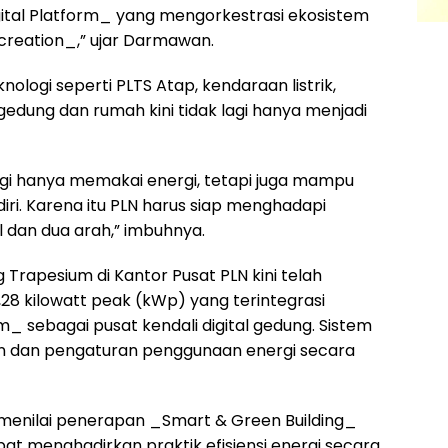
ital Platform_ yang mengorkestrasi ekosistem
 creation_,” ujar Darmawan.
ogi seperti PLTS Atap, kendaraan listrik,
dung dan rumah kini tidak lagi hanya menjadi
gi hanya memakai energi, tetapi juga mampu
i. Karena itu PLN harus siap menghadapi
l dan dua arah,” imbuhnya.
Trapesium di Kantor Pusat PLN kini telah
,28 kilowatt peak (kWp) yang terintegrasi
sebagai pusat kendali digital gedung. Sistem
 dan pengaturan penggunaan energi secara
f menilai penerapan _Smart & Green Building_
at menghadirkan praktik efisiensi energi secara