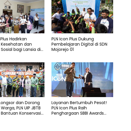
 Plus Hadirkan
PLN Icon Plus Dukung
 Kesehatan dan
Pembelajaran Digital di SDN
Sosial bagi Lansia di
Mojorejo 01
elas Kasih Malang
 Longsor dan Dorong
Layanan Bertumbuh Pesat!
Warga, PLN UIP JBTB
PLN Icon Plus Raih
 Bantuan Konservasi
Penghargaan SBBI Awards
hon Aren Genjah Asal
2026
 Banyuwangi