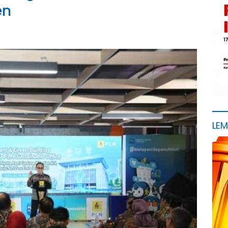
en
LE