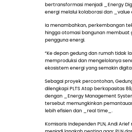
bertransformasi menjadi _Energy Dig
energi melalui kolaborasi dan _value
Ia menambahkan, perkembangan teknol
hingga otomasi bangunan membuat ge
pengguna energi.
“Ke depan gedung dan rumah tidak la
memproduksi dan mengelolanya sendir
ekosistem energi yang semakin digita
Sebagai proyek percontohan, Gedung 
dilengkapi PLTS Atap berkapasitas 89
dengan _Energy Management System_ 
tersebut memungkinkan pemantauan
lebih efisien dan _real time_.
Komisaris Independen PLN, Andi Arie
menjadi langkah penting agar PLN dap