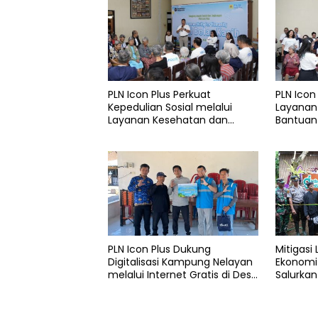
PLN Icon Plus Perkuat
PLN Icon
Kepedulian Sosial melalui
Layanan
Layanan Kesehatan dan
Bantuan 
Bantuan Komprehensif bagi
Rumah B
Lansia di Malang
PLN Icon Plus Dukung
Mitigasi
Digitalisasi Kampung Nelayan
Ekonomi 
melalui Internet Gratis di Desa
Salurkan
Nelayan Rajatama
4.000 Po
Aceh di