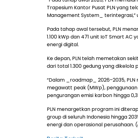
Trapesium Kantor Pusat PLN yang te
Management System_ terintegrasi,” uj
Pada tahap awal tersebut, PLN men
1.100 kWp dan 471 unit IoT Smart A
energi digital.
Ke depan, PLN telah memetakan sekit
dari total 1.300 gedung yang dikelola 
“Dalam _roadmap_ 2026–2035, PLN m
megawatt peak (MWp), penggunaan 7.2
pengurangan emisi karbon hingga 0,3 j
PLN menargetkan program ini ditera
group di seluruh Indonesia hingga 20
energi dan operasional perusahaan. 