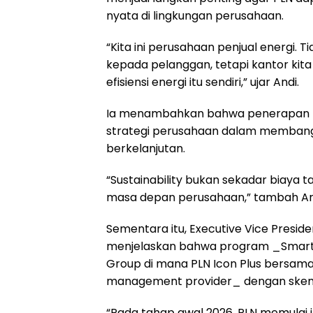
nyata di lingkungan perusahaan.
“Kita ini perusahaan penjual energi. T
kepada pelanggan, tetapi kantor kita 
efisiensi energi itu sendiri,” ujar Andi.
Ia menambahkan bahwa penerapan pri
strategi perusahaan dalam membangun
berkelanjutan.
“Sustainability bukan sekadar biaya ta
masa depan perusahaan,” tambah An
Sementara itu, Executive Vice Presid
menjelaskan bahwa program _Smart & 
Group di mana PLN Icon Plus bersama
management provider_ dengan ske
“Pada tahap awal 2026, PLN memulai 