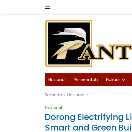
Langsung
ke
konten
Nasional
Pemerintah
Hukum
Beranda
Nasional
Nasional
Dorong Electrifying L
Smart and Green Bui