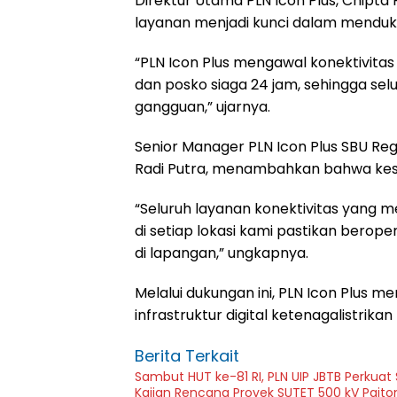
Direktur Utama PLN Icon Plus, Chip
layanan menjadi kunci dalam menduk
“PLN Icon Plus mengawal konektivitas
dan posko siaga 24 jam, sehingga sel
gangguan,” ujarnya.
Senior Manager PLN Icon Plus SBU Re
Radi Putra, menambahkan bahwa kesia
“Seluruh layanan konektivitas yang me
di setiap lokasi kami pastikan berop
di lapangan,” ungkapnya.
Melalui dukungan ini, PLN Icon Plus
infrastruktur digital ketenagalistrik
Berita Terkait
Sambut HUT ke-81 RI, PLN UIP JBTB Perkuat
Kajian Rencana Proyek SUTET 500 kV Pait