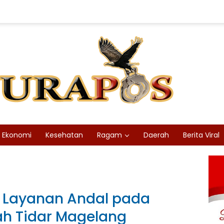
Ekonomi
Kesehatan
Ragam
Daerah
Berita Viral
g Layanan Andal pada
ah Tidar Magelang