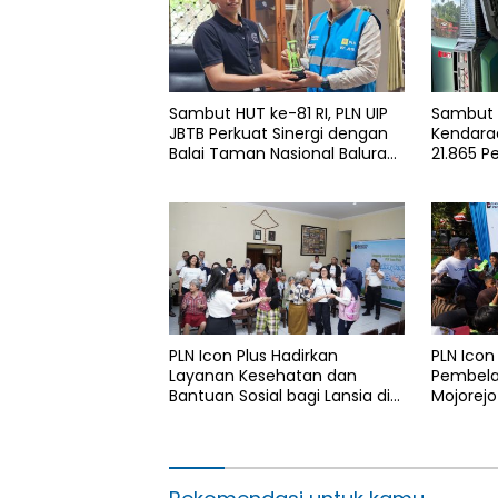
Sambut HUT ke-81 RI, PLN UIP
Sambut H
JBTB Perkuat Sinergi dengan
Kendaraa
Balai Taman Nasional Baluran
21.865 P
Bahas Kajian Rencana Proyek
Gunakan
SUTET 500 kV Paiton–
Services
Watudodol/Kalipuro
2026
PLN Icon Plus Hadirkan
PLN Icon
Layanan Kesehatan dan
Pembelaj
Bantuan Sosial bagi Lansia di
Mojorejo
Rumah Belas Kasih Malang