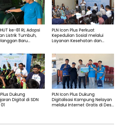
UT ke-81 RI, Adopsi
PLN Icon Plus Perkuat
n Listrik Tumbuh,
Kepedulian Sosial melalui
elanggan Baru
Layanan Kesehatan dan
 Home Charging
Bantuan Komprehensif bagi
 PLN pada Semester I
Lansia di Malang
 Plus Dukung
PLN Icon Plus Dukung
aran Digital di SDN
Digitalisasi Kampung Nelayan
 01
melalui Internet Gratis di Desa
Nelayan Rajatama