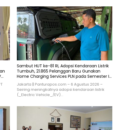
Sambut HUT ke-81 RI, Adopsi Kendaraan Listrik
ran
Tumbuh, 21.865 Pelanggan Baru Gunakan
V
Home Charging Services PLN pada Semester I
2026
PT
Jakarta || Panturapos.com – 6 Agustus 2026 –
Seiring meningkatnya adopsi kendaraan listrik
(_Electric Vehicle_/EV)…