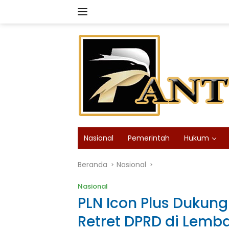
Langsung
ke
konten
Nasional
Pemerintah
Hukum
Beranda
Nasional
Nasional
PLN Icon Plus Dukun
Retret DPRD di Lemb