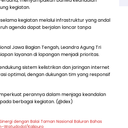
ta Perdana, menyampaikan bahwa keandalan
ung kegiatan.
 selama kegiatan melalui infrastruktur yang andal
uruh agenda dapat berjalan lancar tanpa
gional Jawa Bagian Tengah, Leandra Agung Tri
pan layanan di lapangan menjadi prioritas.
ndukung sistem kelistrikan dan jaringan internet
erasi optimal, dengan dukungan tim yang responsif
 memperkuat perannya dalam menjaga keandalan
an pada berbagai kegiatan. (@dex)
 Sinergi dengan Balai Taman Nasional Baluran Bahas
on–Watudodol/Kalipuro