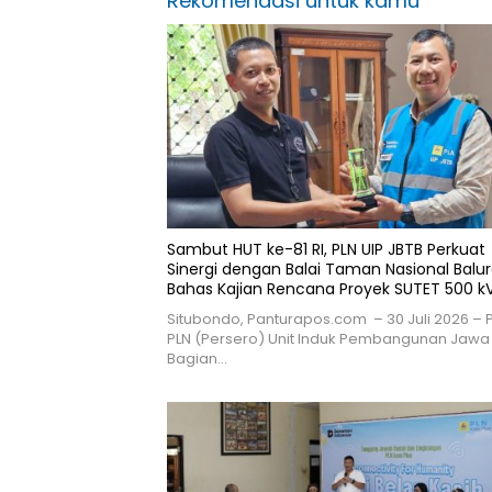
Rekomendasi untuk kamu
Sambut HUT ke-81 RI, PLN UIP JBTB Perkuat
Sinergi dengan Balai Taman Nasional Balu
Bahas Kajian Rencana Proyek SUTET 500 k
Paiton–Watudodol/Kalipuro
Situbondo, Panturapos.com – 30 Juli 2026 – 
PLN (Persero) Unit Induk Pembangunan Jawa
Bagian…