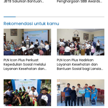
JBTB Salurkan Bantuan
Penghargaan SBBI Awards
Konservasi 4.000 Pohon
2026
Aren Genjah Asal Aceh di
Banyuwangi
Rekomendasi untuk kamu
PLN Icon Plus Perkuat
PLN Icon Plus Hadirkan
Kepedulian Sosial melalui
Layanan Kesehatan dan
Layanan Kesehatan dan
Bantuan Sosial bagi Lansia
Bantuan Komprehensif bagi
di Rumah Belas Kasih
Lansia di Malang
Malang