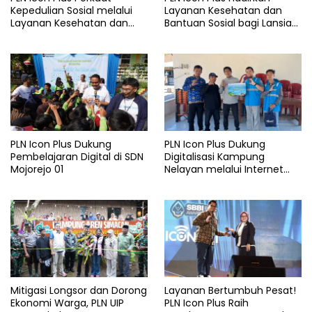
Kepedulian Sosial melalui
Layanan Kesehatan dan
Layanan Kesehatan dan
Bantuan Sosial bagi Lansia
Bantuan Komprehensif bagi
di Rumah Belas Kasih
Lansia di Malang
Malang
PLN Icon Plus Dukung
PLN Icon Plus Dukung
Pembelajaran Digital di SDN
Digitalisasi Kampung
Mojorejo 01
Nelayan melalui Internet
Gratis di Desa Nelayan
Rajatama
Mitigasi Longsor dan Dorong
Layanan Bertumbuh Pesat!
Ekonomi Warga, PLN UIP
PLN Icon Plus Raih