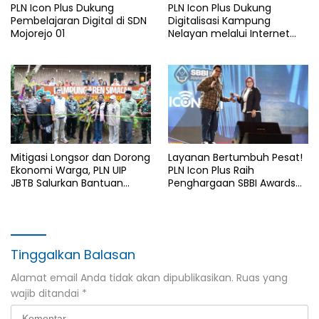
PLN Icon Plus Dukung
PLN Icon Plus Dukung
Pembelajaran Digital di SDN
Digitalisasi Kampung
Mojorejo 01
Nelayan melalui Internet
Gratis di Desa Nelayan
Rajatama
Mitigasi Longsor dan Dorong
Layanan Bertumbuh Pesat!
Ekonomi Warga, PLN UIP
PLN Icon Plus Raih
JBTB Salurkan Bantuan
Penghargaan SBBI Awards
Konservasi 4.000 Pohon
2026
Aren Genjah Asal Aceh di
Banyuwangi
Tinggalkan Balasan
Alamat email Anda tidak akan dipublikasikan.
Ruas yang
wajib ditandai
*