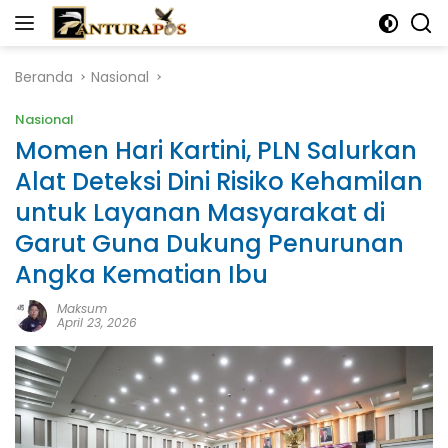
Langsung
ke
konten
Beranda
Nasional
Nasional
Momen Hari Kartini, PLN Salurkan
Alat Deteksi Dini Risiko Kehamilan
untuk Layanan Masyarakat di
Garut Guna Dukung Penurunan
Angka Kematian Ibu
Maksum
April 23, 2026