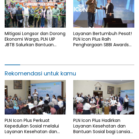
Mitigasi Longsor dan Dorong
Layanan Bertumbuh Pesat!
Ekonomi Warga, PLN UIP
PLN Icon Plus Raih
JBTB Salurkan Bantuan
Penghargaan SBBI Awards
Konservasi 4.000 Pohon
2026
Aren Genjah Asal Aceh di
Banyuwangi
Rekomendasi untuk kamu
PLN Icon Plus Perkuat
PLN Icon Plus Hadirkan
Kepedulian Sosial melalui
Layanan Kesehatan dan
Layanan Kesehatan dan
Bantuan Sosial bagi Lansia
Bantuan Komprehensif bagi
di Rumah Belas Kasih