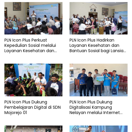
PLN Icon Plus Perkuat
PLN Icon Plus Hadirkan
Kepedulian Sosial melalui
Layanan Kesehatan dan
Layanan Kesehatan dan
Bantuan Sosial bagi Lansia
Bantuan Komprehensif bagi
di Rumah Belas Kasih
Lansia di Malang
Malang
PLN Icon Plus Dukung
PLN Icon Plus Dukung
Pembelajaran Digital di SDN
Digitalisasi Kampung
Mojorejo 01
Nelayan melalui Internet
Gratis di Desa Nelayan
Rajatama