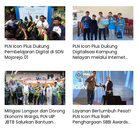
Lansia di Malang
Malang
PLN Icon Plus Dukung
PLN Icon Plus Dukung
Pembelajaran Digital di SDN
Digitalisasi Kampung
Mojorejo 01
Nelayan melalui Internet
Gratis di Desa Nelayan
Rajatama
Mitigasi Longsor dan Dorong
Layanan Bertumbuh Pesat!
Ekonomi Warga, PLN UIP
PLN Icon Plus Raih
JBTB Salurkan Bantuan
Penghargaan SBBI Awards
Konservasi 4.000 Pohon
2026
Aren Genjah Asal Aceh di